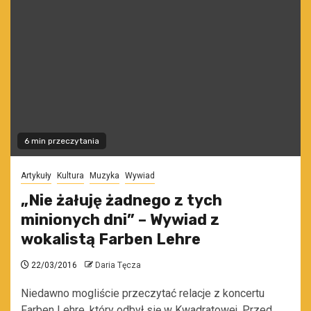
6 min przeczytania
Artykuły
Kultura
Muzyka
Wywiad
„Nie żałuję żadnego z tych
minionych dni” – Wywiad z
wokalistą Farben Lehre
22/03/2016
Daria Tęcza
Niedawno mogliście przeczytać relacje z koncertu
Farben Lehre, który odbył się w Kwadratowej. Przed