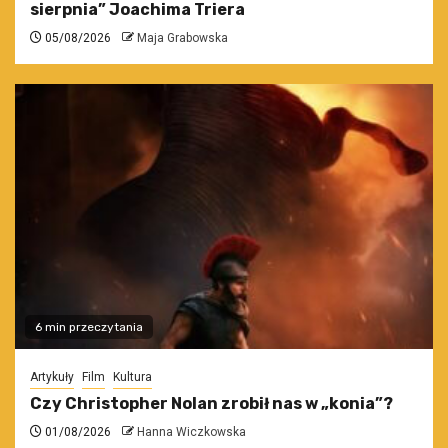
sierpnia” Joachima Triera
05/08/2026
Maja Grabowska
6 min przeczytania
Artykuły
Film
Kultura
Czy Christopher Nolan zrobił nas w „konia”?
01/08/2026
Hanna Wiczkowska