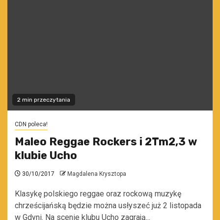
2 min przeczytania
CDN poleca!
Maleo Reggae Rockers i 2Tm2,3 w
klubie Ucho
30/10/2017
Magdalena Krysztopa
Klasykę polskiego reggae oraz rockową muzykę
chrześcijańską będzie można usłyszeć już 2 listopada
w Gdyni. Na scenie klubu Ucho zagrają...