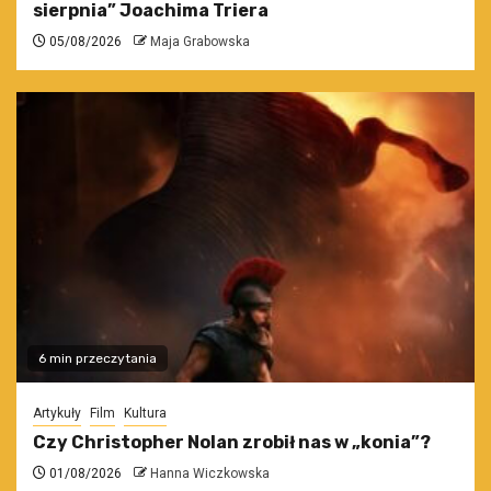
sierpnia” Joachima Triera
05/08/2026
Maja Grabowska
6 min przeczytania
Artykuły
Film
Kultura
Czy Christopher Nolan zrobił nas w „konia”?
01/08/2026
Hanna Wiczkowska