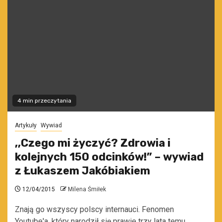
4 min przeczytania
Artykuły
Wywiad
,,Czego mi życzyć? Zdrowia i
kolejnych 150 odcinków!” – wywiad
z Łukaszem Jakóbiakiem
12/04/2015
Milena Śmiłek
Znają go wszyscy polscy internauci. Fenomen
Youtube'a, który narodził się prawie trzy lata temu.