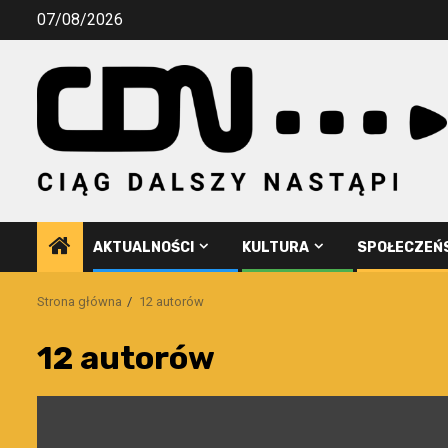
Przejdź
07/08/2026
do
treści
AKTUALNOŚCI
KULTURA
SPOŁECZEŃ
Strona główna
12 autorów
12 autorów