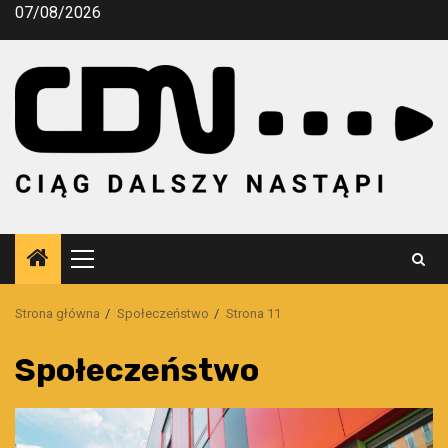
Przejdź
07/08/2026
do
treści
Menu
główne
Strona główna
Społeczeństwo
Strona 11
Społeczeństwo