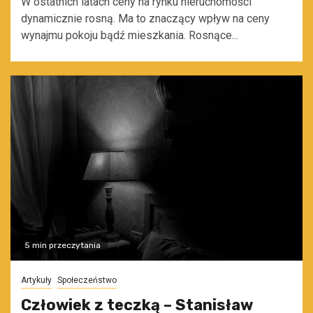
W ostatnich latach ceny na rynku nieruchomości
dynamicznie rosną. Ma to znaczący wpływ na ceny
wynajmu pokoju bądź mieszkania. Rosnące...
5 min przeczytania
Artykuły
Społeczeństwo
Człowiek z teczką – Stanisław