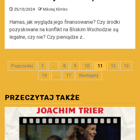
25/10/2024
Mikołaj Klimko
Hamas, jak wygląda jego finansowanie? Czy środki
pozyskiwane na konflikt na Bliskim Wschodzie są
legalne, czy nie? Czy pieniądze z...
Stronicowanie
Poprzedni
1
…
8
9
10
11
12
13
wpisów
14
…
17
Następny
PRZECZYTAJ TAKŻE