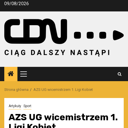
Przejdź
09/08/2026
do
treści
Menu
główne
Strona główna
AZS UG wicemistrzem 1. Ligi Kobiet
Artykuły
Sport
AZS UG wicemistrzem 1.
Ligi Kobiet