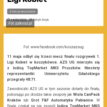
2 min przeczytania
14/05/2022
Patryk Smyk
Fot. pzkosz.pl
Fot. www.facebook.com/koszazsug
11 maja odbył się trzeci mecz finału rozgrywek 1.
Ligi Kobiet w koszykówce. AZS UG mierzyło się
z Iodicą TopMarket MKS Pruszków. Niestety
reprezentantki Uniwersytetu Gdańskiego
przegrały 48:71.
Zawodniczki AZS UG w tym sezonie dotarły do finału,
pokonując po drodze takie zespoły jak
Wisła CanPack
Kraków
lub
Grot F&F Automatyka Pabianice
. W
finale czekał na nie zespół
Iodica TopMarket MKS