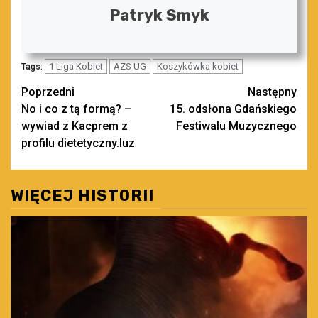
Patryk Smyk
1 Liga Kobiet
AZS UG
Koszykówka kobiet
Tags:
Zobacz
Poprzedni
Następny
No i co z tą formą? –
15. odsłona Gdańskiego
wpisy
wywiad z Kacprem z
Festiwalu Muzycznego
profilu dietetyczny.luz
WIĘCEJ HISTORII