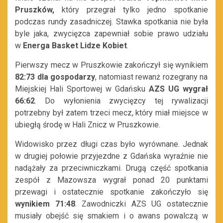
Pruszków,
który przegrał tylko jedno spotkanie
podczas rundy zasadniczej. Stawka spotkania nie była
byle jaka, zwycięzca zapewniał sobie prawo udziału
w
Energa Basket Lidze Kobiet
.
Pierwszy mecz w Pruszkowie zakończył się wynikiem
82:73 dla gospodarzy
, natomiast rewanż rozegrany na
Miejskiej Hali Sportowej w Gdańsku
AZS UG wygrał
66:62
. Do wyłonienia zwycięzcy tej rywalizacji
potrzebny był zatem trzeci mecz, który miał miejsce w
ubiegłą środę w Hali Znicz w Pruszkowie.
Widowisko przez długi czas było wyrównane. Jednak
w drugiej połowie przyjezdne z Gdańska wyraźnie nie
nadążały za przeciwniczkami. Drugą część spotkania
zespół z Mazowsza wygrał ponad 20 punktami
przewagi i ostatecznie spotkanie zakończyło się
wynikiem 71:48
. Zawodniczki AZS UG ostatecznie
musiały obejść się smakiem i o awans powalczą w