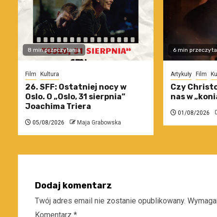
8 min przeczytania
6 min przeczyta
Film
Kultura
Artykuły
Film
Ku
26. SFF: Ostatniej nocy w
Czy Christo
Oslo. O „Oslo, 31 sierpnia”
nas w „koni
Joachima Triera
01/08/2026
05/08/2026
Maja Grabowska
Dodaj komentarz
Twój adres email nie zostanie opublikowany.
Wymagan
Komentarz
*