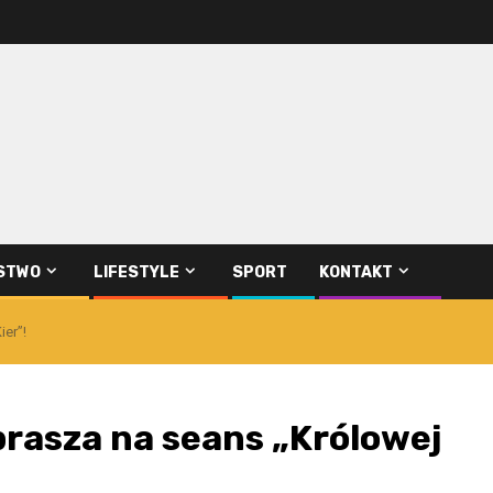
STWO
LIFESTYLE
SPORT
KONTAKT
er”!
rasza na seans „Królowej