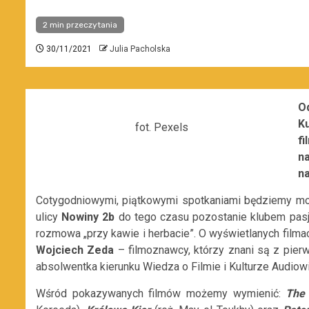
2 min przeczytania
30/11/2021
Julia Pacholska
O
K
fot. Pexels
f
na
n
Cotygodniowymi, piątkowymi spotkaniami będziemy mo
ulicy
Nowiny 2b
do tego czasu pozostanie klubem pasj
rozmowa „przy kawie i herbacie”. O wyświetlanych fil
Wojciech Zeda
– filmoznawcy, którzy znani są z pier
absolwentka kierunku Wiedza o Filmie i Kulturze Audiow
Wśród pokazywanych filmów możemy wymienić:
The