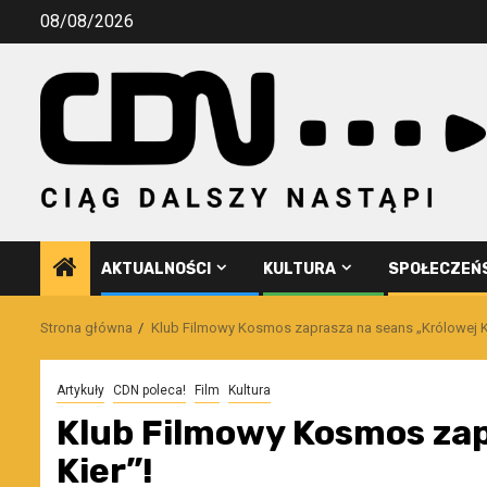
Przejdź
08/08/2026
do
treści
AKTUALNOŚCI
KULTURA
SPOŁECZEŃ
Strona główna
Klub Filmowy Kosmos zaprasza na seans „Królowej Ki
Artykuły
CDN poleca!
Film
Kultura
Klub Filmowy Kosmos zap
Kier”!