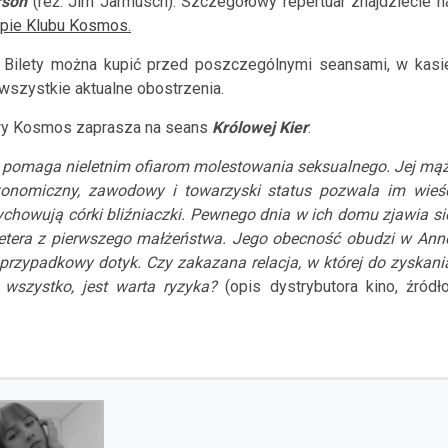
rson
(reż. Jim Jarmusch). Szczegółowy repertuar znajdziecie n
upie Klubu Kosmos.
. Bilety można kupić przed poszczególnymi seansami, w kasi
szystkie aktualne obostrzenia.
owy Kosmos zaprasza na seans
Królowej Kier
:
a pomaga nieletnim ofiarom molestowania seksualnego. Jej mąż
ekonomiczny, zawodowy i towarzyski status pozwala im wieś
ychowują córki bliźniaczki. Pewnego dnia w ich domu zjawia si
Petera z pierwszego małżeństwa. Jego obecność obudzi w Ann
 przypadkowy dotyk. Czy zakazana relacja, w której do zyskani
 wszystko, jest warta ryzyka?
(opis dystrybutora kino, źródło