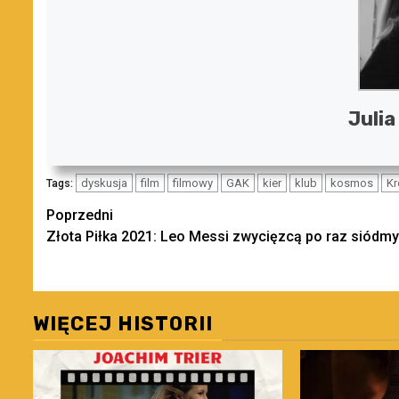
Julia
dyskusja
film
filmowy
GAK
kier
klub
kosmos
Kr
Tags:
Zobacz
Poprzedni
Złota Piłka 2021: Leo Messi zwycięzcą po raz siódmy
wpisy
WIĘCEJ HISTORII