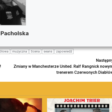
 Pacholska
ólowa
muzyczna
Scena
seans
zapowiedź
Następn
!
Zmiany w Manchesterze United. Ralf Rangnick nowy
trenerem Czerwonych Diabłó