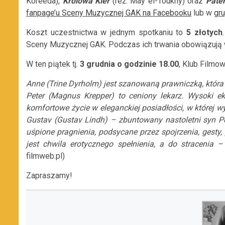
Koreeda),
Królowa Kier
(reż. May el-Toukhy) oraz
Pate
fanpage’u Sceny Muzycznej GAK na Facebooku
lub w
gr
Koszt uczestnictwa w jednym spotkaniu to
5 złotych
Sceny Muzycznej GAK. Podczas ich trwania obowiązują w
W ten piątek tj.
3 grudnia o godzinie 18.00
, Klub Film
Anne (Trine Dyrholm) jest szanowaną prawniczką, któr
Peter (Magnus Krepper) to ceniony lekarz. Wysoki 
komfortowe życie w eleganckiej posiadłości, w której w
Gustav (Gustav Lindh) – zbuntowany nastoletni syn 
uśpione pragnienia, podsycane przez spojrzenia, gesty,
jest chwila erotycznego spełnienia, a do stracenia –
filmweb.pl)
Zapraszamy!