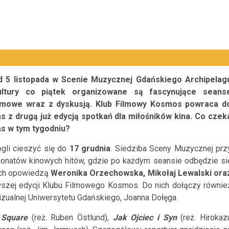
d 5 listopada w Scenie Muzycznej Gdańskiego Archipelag
ultury co piątek organizowane są fascynujące seans
ilmowe wraz z dyskusją. Klub Filmowy Kosmos powraca d
s z drugą już edycją spotkań dla miłośników kina. Co czek
as w tym tygodniu?
gli cieszyć się do
17 grudnia
. Siedziba Sceny Muzycznej prz
onatów kinowych hitów, gdzie po każdym seansie odbędzie si
mach opowiedzą
Weronika Orzechowska, Mikołaj Lewalski ora
wszej edycji Klubu Filmowego Kosmos. Do nich dołączy równie
izualnej Uniwersytetu Gdańskiego, Joanna Dołęga.
 Square
(reż. Ruben Östlund),
Jak Ojciec i Syn
(reż. Hirokaz