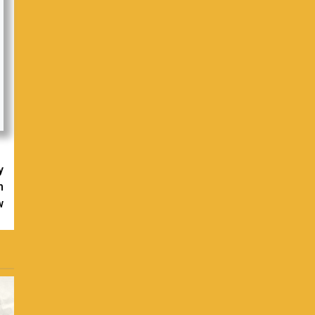
y
m
w