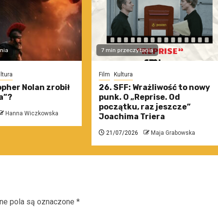
nia
7 min przeczytania
ltura
Film
Kultura
pher Nolan zrobił
26. SFF: Wrażliwość to nowy
a”?
punk. O „Reprise. Od
początku, raz jeszcze”
Hanna Wiczkowska
Joachima Triera
21/07/2026
Maja Grabowska
e pola są oznaczone
*