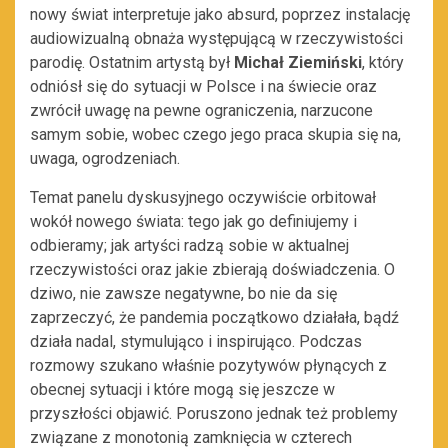
nowy świat interpretuje jako absurd, poprzez instalację
audiowizualną obnaża występującą w rzeczywistości
parodię. Ostatnim artystą był
Michał Ziemiński
, który
odniósł się do sytuacji w Polsce i na świecie oraz
zwrócił uwagę na pewne ograniczenia, narzucone
samym sobie, wobec czego jego praca skupia się na,
uwaga, ogrodzeniach.
Temat panelu dyskusyjnego oczywiście orbitował
wokół nowego świata: tego jak go definiujemy i
odbieramy; jak artyści radzą sobie w aktualnej
rzeczywistości oraz jakie zbierają doświadczenia. O
dziwo, nie zawsze negatywne, bo nie da się
zaprzeczyć, że pandemia początkowo działała, bądź
działa nadal, stymulująco i inspirująco. Podczas
rozmowy szukano właśnie pozytywów płynących z
obecnej sytuacji i które mogą się jeszcze w
przyszłości objawić. Poruszono jednak też problemy
związane z monotonią zamknięcia w czterech