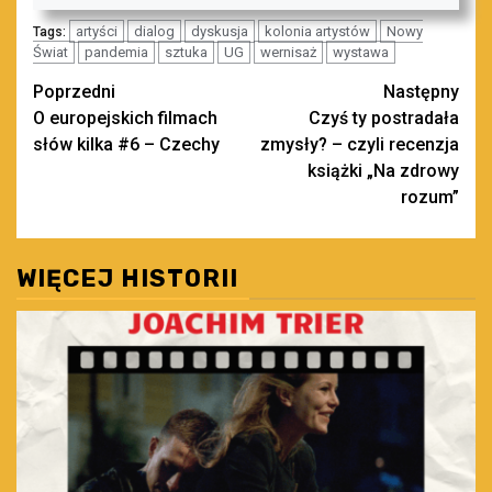
artyści
dialog
dyskusja
kolonia artystów
Nowy
Tags:
Świat
pandemia
sztuka
UG
wernisaż
wystawa
Zobacz
Poprzedni
Następny
O europejskich filmach
Czyś ty postradała
wpisy
słów kilka #6 – Czechy
zmysły? – czyli recenzja
książki „Na zdrowy
rozum”
WIĘCEJ HISTORII