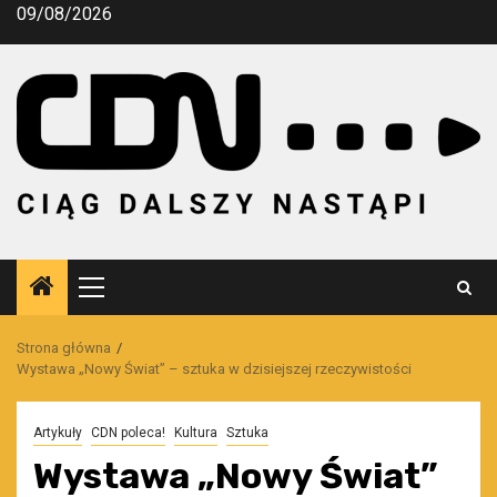
Przejdź
09/08/2026
do
treści
Menu
główne
Strona główna
Wystawa „Nowy Świat” – sztuka w dzisiejszej rzeczywistości
Artykuły
CDN poleca!
Kultura
Sztuka
Wystawa „Nowy Świat”