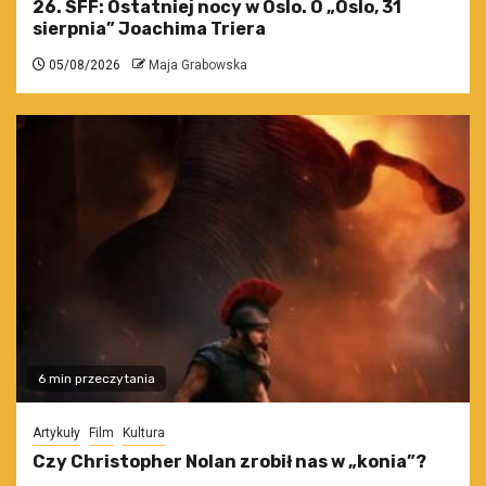
26. SFF: Ostatniej nocy w Oslo. O „Oslo, 31
sierpnia” Joachima Triera
05/08/2026
Maja Grabowska
6 min przeczytania
Artykuły
Film
Kultura
Czy Christopher Nolan zrobił nas w „konia”?