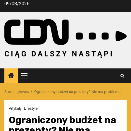
Przejdź
09/08/2026
do
treści
Menu
główne
Strona główna
Ograniczony budżet na prezenty? Nie ma problemu!
Artykuły
Lifestyle
Ograniczony budżet na
prezenty? Nie ma