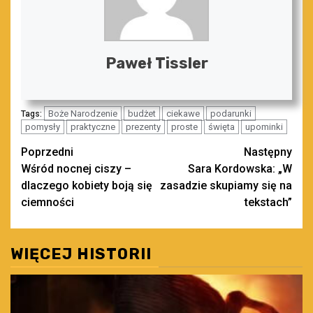
Paweł Tissler
Boże Narodzenie
budżet
ciekawe
podarunki
Tags:
pomysły
praktyczne
prezenty
proste
święta
upominki
Zobacz
Poprzedni
Następny
Wśród nocnej ciszy –
Sara Kordowska: „W
wpisy
dlaczego kobiety boją się
zasadzie skupiamy się na
ciemności
tekstach”
WIĘCEJ HISTORII