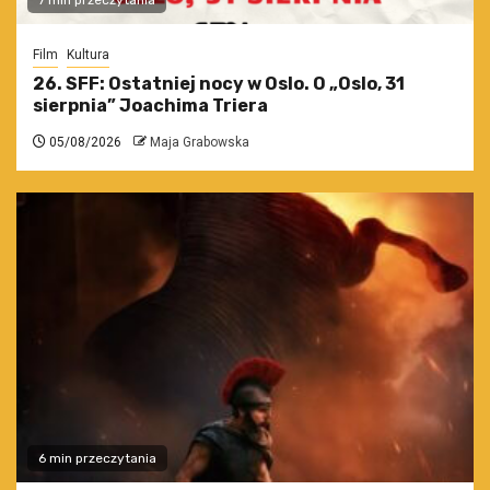
7 min przeczytania
Film
Kultura
26. SFF: Ostatniej nocy w Oslo. O „Oslo, 31
sierpnia” Joachima Triera
05/08/2026
Maja Grabowska
6 min przeczytania