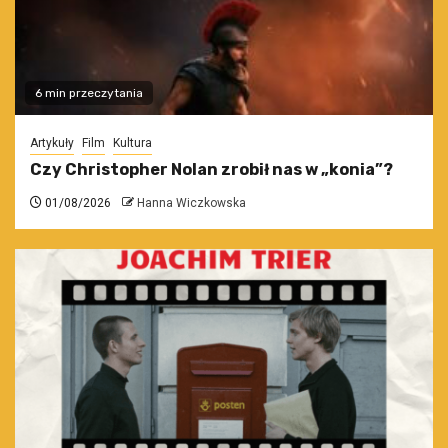
6 min przeczytania
Artykuły
Film
Kultura
Czy Christopher Nolan zrobił nas w „konia”?
01/08/2026
Hanna Wiczkowska