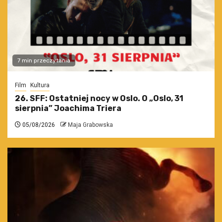
7 min przeczytania
Film
Kultura
26. SFF: Ostatniej nocy w Oslo. O „Oslo, 31
sierpnia” Joachima Triera
05/08/2026
Maja Grabowska