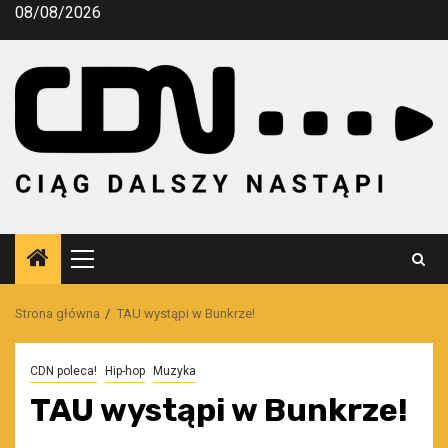
Przejdź
08/08/2026
do
treści
Menu
główne
Strona główna
TAU wystąpi w Bunkrze!
CDN poleca!
Hip-hop
Muzyka
TAU wystąpi w Bunkrze!