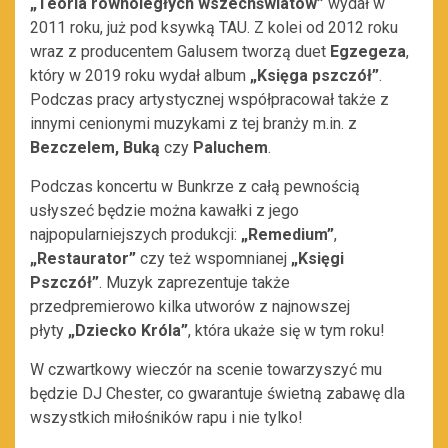
„Teoria równoległych wszechświatów”
wydał w
2011 roku, już pod ksywką TAU. Z kolei od 2012 roku
wraz z producentem Galusem tworzą duet
Egzegeza
,
który w 2019 roku wydał album
„Księga pszczół”
.
Podczas pracy artystycznej współpracował także z
innymi cenionymi muzykami z tej branży m.in. z
Bezczelem, Buką
czy
Paluchem
.
Podczas koncertu w Bunkrze z całą pewnością
usłyszeć będzie można kawałki z jego
najpopularniejszych produkcji:
„Remedium”
,
„Restaurator”
czy też wspomnianej
„Księgi
Pszczół”
. Muzyk zaprezentuje także
przedpremierowo kilka utworów z najnowszej
płyty
„Dziecko Króla”
, która ukaże się w tym roku!
W czwartkowy wieczór na scenie towarzyszyć mu
będzie DJ Chester, co gwarantuje świetną zabawę dla
wszystkich miłośników rapu i nie tylko!