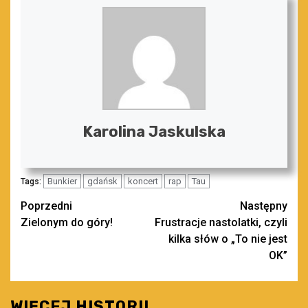
Karolina Jaskulska
Bunkier
gdańsk
koncert
rap
Tau
Tags:
Zobacz
Poprzedni
Następny
Zielonym do góry!
Frustracje nastolatki, czyli
wpisy
kilka słów o „To nie jest
OK”
WIĘCEJ HISTORII