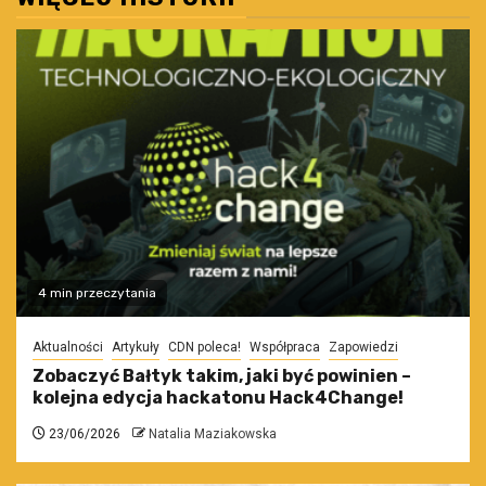
4 min przeczytania
Aktualności
Artykuły
CDN poleca!
Współpraca
Zapowiedzi
Zobaczyć Bałtyk takim, jaki być powinien –
kolejna edycja hackatonu Hack4Change!
23/06/2026
Natalia Maziakowska