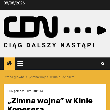
Przejdź
08/08/2026
do
treści
Menu
główne
Strona główna
„Zimna wojna” w Kinie Konesera
CDN poleca!
Film
Kultura
„Zimna wojna” w Kinie
Konesera