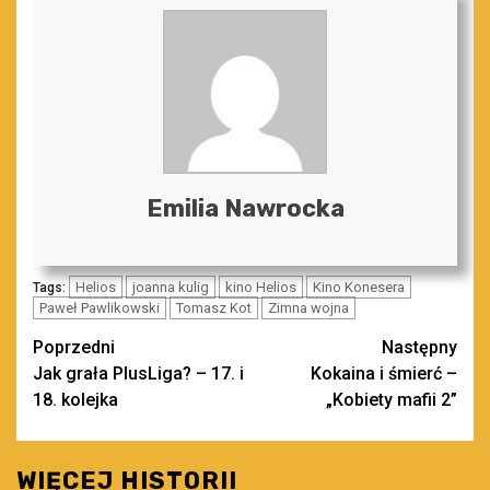
Emilia Nawrocka
Helios
joanna kulig
kino Helios
Kino Konesera
Tags:
Paweł Pawlikowski
Tomasz Kot
Zimna wojna
Zobacz
Poprzedni
Następny
Jak grała PlusLiga? – 17. i
Kokaina i śmierć –
wpisy
18. kolejka
„Kobiety mafii 2”
WIĘCEJ HISTORII