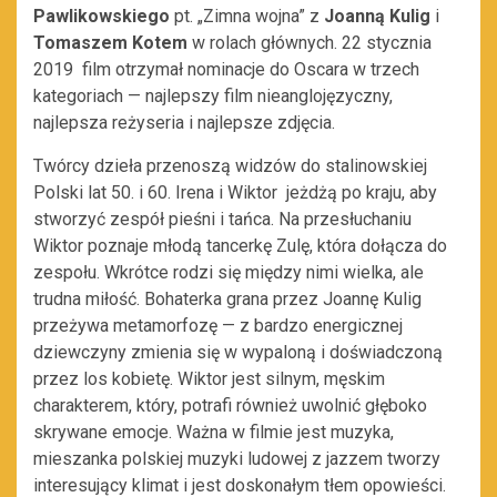
Pawlikowskiego
pt. „Zimna wojna” z
Joanną Kulig
i
Tomaszem Kotem
w rolach głównych. 22 stycznia
2019 film otrzymał nominacje do Oscara w trzech
kategoriach — najlepszy film nieanglojęzyczny,
najlepsza reżyseria i najlepsze zdjęcia.
Twórcy dzieła przenoszą widzów do stalinowskiej
Polski lat 50. i 60. Irena i Wiktor jeżdżą po kraju, aby
stworzyć zespół pieśni i tańca. Na przesłuchaniu
Wiktor poznaje młodą tancerkę Zulę, która dołącza do
zespołu. Wkrótce rodzi się między nimi wielka, ale
trudna miłość. Bohaterka grana przez Joannę Kulig
przeżywa metamorfozę — z bardzo energicznej
dziewczyny zmienia się w wypaloną i doświadczoną
przez los kobietę. Wiktor jest silnym, męskim
charakterem, który, potrafi również uwolnić głęboko
skrywane emocje. Ważna w filmie jest muzyka,
mieszanka polskiej muzyki ludowej z jazzem tworzy
interesujący klimat i jest doskonałym tłem opowieści.