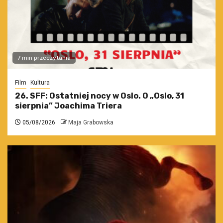
7 min przeczytania
Film
Kultura
26. SFF: Ostatniej nocy w Oslo. O „Oslo, 31
sierpnia” Joachima Triera
05/08/2026
Maja Grabowska