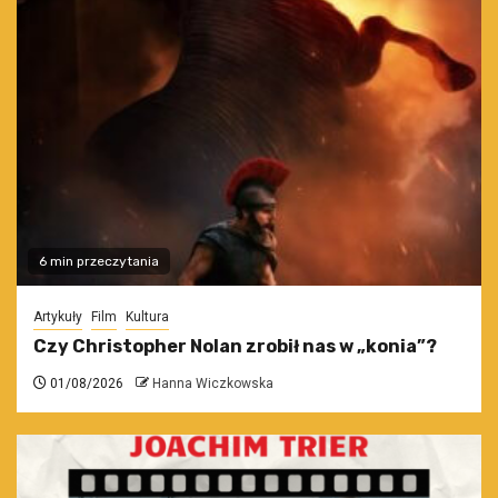
6 min przeczytania
Artykuły
Film
Kultura
Czy Christopher Nolan zrobił nas w „konia”?
01/08/2026
Hanna Wiczkowska