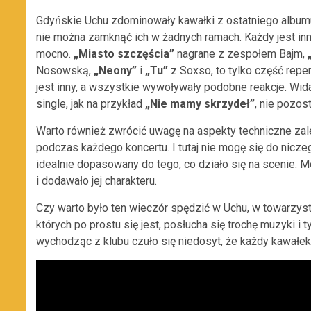
Gdyńskie Uchu zdominowały kawałki z ostatniego album
nie można zamknąć ich w żadnych ramach. Każdy jest inn
mocno.
„Miasto szczęścia”
nagrane z zespołem Bajm,
Nosowską,
„Neony”
i
„Tu”
z Soxso, to tylko część repe
jest inny, a wszystkie wywoływały podobne reakcje. Wida
single, jak na przykład
„Nie mamy skrzydeł”
, nie pozos
Warto również zwrócić uwagę na aspekty techniczne zal
podczas każdego koncertu. I tutaj nie mogę się do nicze
idealnie dopasowany do tego, co działo się na scenie. 
i dodawało jej charakteru.
Czy warto było ten wieczór spędzić w Uchu, w towarzyst
których po prostu się jest, posłucha się trochę muzyki i t
wychodząc z klubu czuło się niedosyt, że każdy kawałek 