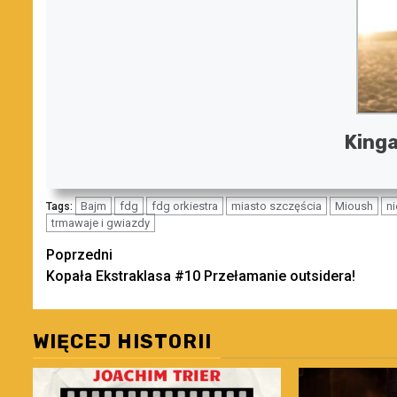
Kinga
Bajm
fdg
fdg orkiestra
miasto szczęścia
Mioush
n
Tags:
trmawaje i gwiazdy
Zobacz
Poprzedni
Kopała Ekstraklasa #10 Przełamanie outsidera!
wpisy
WIĘCEJ HISTORII