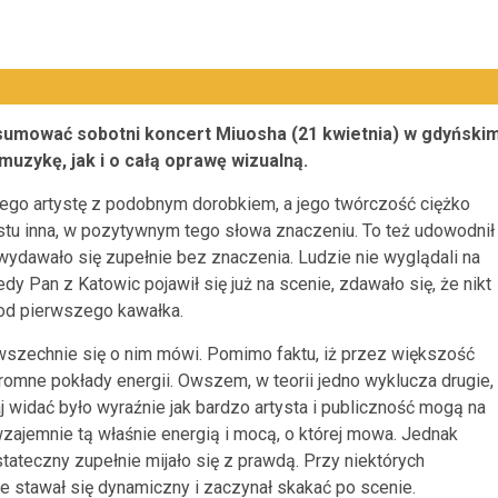
podsumować sobotni koncert Miuosha (21 kwietnia) w gdyński
muzykę, jak i o całą oprawę wizualną.
nnego artystę z podobnym dorobkiem, a jego twórczość ciężko
ostu inna, w pozytywnym tego słowa znaczeniu. To też udowodnił
wydawało się zupełnie bez znaczenia. Ludzie nie wyglądali na
dy Pan z Katowic pojawił się już na scenie, zdawało się, że nikt
 od pierwszego kawałka.
powszechnie się o nim mówi. Pomimo faktu, iż przez większość
romne pokłady energii. Owszem, w teorii jedno wyklucza drugie,
j widać było wyraźnie jak bardzo artysta i publiczność mogą na
zajemnie tą właśnie energią i mocą, o której mowa. Jednak
stateczny zupełnie mijało się z prawdą. Przy niektórych
le stawał się dynamiczny i zaczynał skakać po scenie.