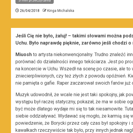
3 min przeczytania
26/04/2018
Kinga Michalska
Jeśli Cię nie było, żałuj! – takimi słowami można 
Uchu. Było naprawdę pięknie, zarówno jeśli chodzi o 
Miuosh
to artysta niekonwencjonalny. Trudno znaleźć i
porównać do działalności innego tekściarza. Jest po pr
na koncercie w Uchu. Wszedł na scenę po czasie, ale to 
zniecierpliwionych, czy też złych z powodu opóźnień. Kie
nie pamięta o gafie. Raper zaczarował swoich fanów już
Muzyk udowodnił, że wcale nie jest taki spokojny, jak 
występu był raczej statyczny, pokazał, że ma w sobie og
być może dlatego wydaje mi się to tak niesamowite. Tuta
siebie oddziaływać. Wydawać się mogło, że karmią się w
powiedzenie, że Borycki przez cały czas był spokojny i 
kawałkach rzeczywiście tak było, przy innych jednak nag