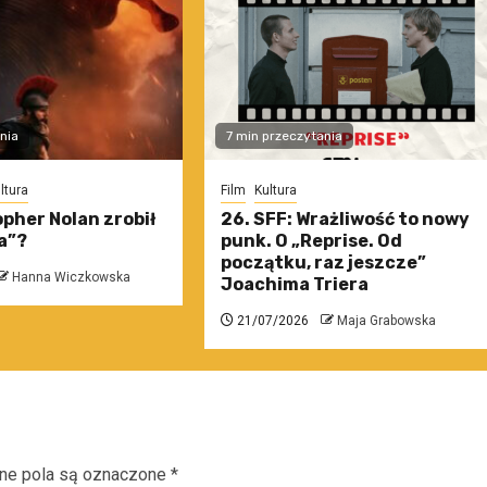
nia
7 min przeczytania
ltura
Film
Kultura
pher Nolan zrobił
26. SFF: Wrażliwość to nowy
a”?
punk. O „Reprise. Od
początku, raz jeszcze”
Hanna Wiczkowska
Joachima Triera
21/07/2026
Maja Grabowska
e pola są oznaczone
*