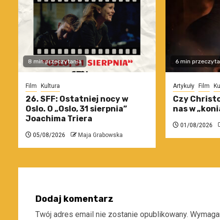
8 min przeczytania
6 min przeczyta
Film
Kultura
Artykuły
Film
Ku
26. SFF: Ostatniej nocy w
Czy Christo
Oslo. O „Oslo, 31 sierpnia”
nas w „koni
Joachima Triera
01/08/2026
05/08/2026
Maja Grabowska
Dodaj komentarz
Twój adres email nie zostanie opublikowany.
Wymagan