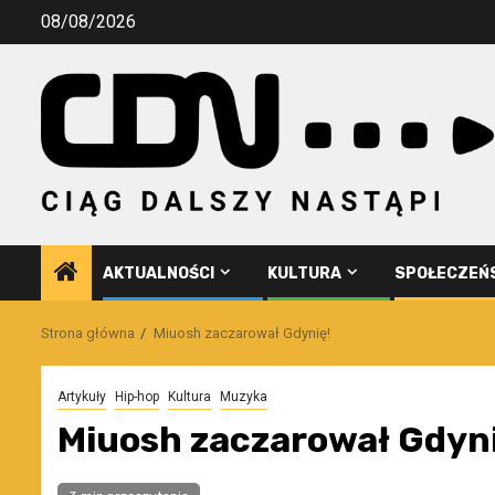
Przejdź
08/08/2026
do
treści
AKTUALNOŚCI
KULTURA
SPOŁECZEŃ
Strona główna
Miuosh zaczarował Gdynię!
Artykuły
Hip-hop
Kultura
Muzyka
Miuosh zaczarował Gdyni