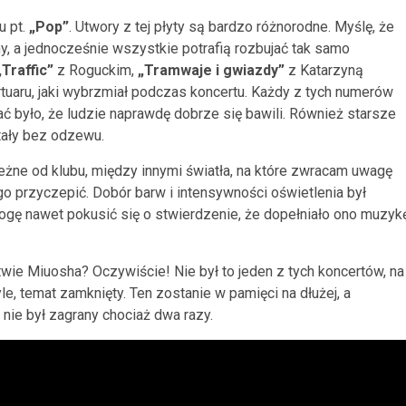
u pt.
„Pop”
. Utwory z tej płyty są bardzo różnorodne. Myślę, że
y, a jednocześnie wszystkie potrafią rozbujać tak samo
„Traffic”
z Roguckim,
„Tramwaje i gwiazdy”
z Katarzyną
rtuaru, jaki wybrzmiał podczas koncertu. Każdy z tych numerów
ć było, że ludzie naprawdę dobrze się bawili. Również starsze
tały bez odzewu.
eżne od klubu, między innymi światła, na które zwracam uwagę
go przyczepić. Dobór barw i intensywności oświetlenia był
Mogę nawet pokusić się o stwierdzenie, że dopełniało ono muzyk
wie Miuosha? Oczywiście! Nie był to jeden z tych koncertów, na
yle, temat zamknięty. Ten zostanie w pamięci na dłużej, a
nie był zagrany chociaż dwa razy.