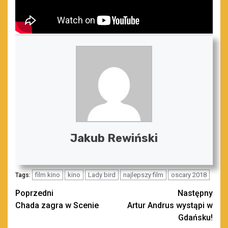
Jakub Rewiński
film kino
kino
Lady bird
najlepszy film
oscary 2018
Tags:
Zobacz
Poprzedni
Następny
Chada zagra w Scenie
Artur Andrus wystąpi w
wpisy
Gdańsku!