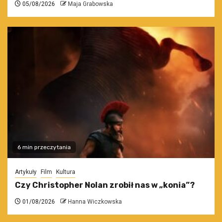
05/08/2026
Maja Grabowska
6 min przeczytania
Artykuły
Film
Kultura
Czy Christopher Nolan zrobił nas w „konia”?
01/08/2026
Hanna Wiczkowska