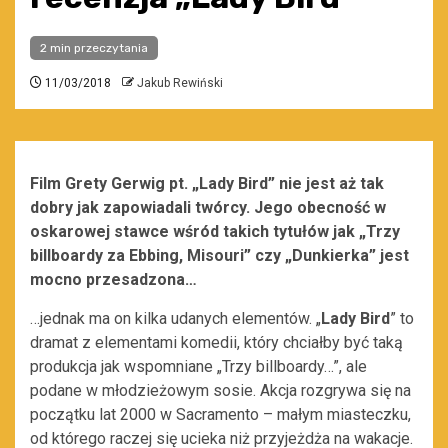
2 min przeczytania
11/03/2018
Jakub Rewiński
Film Grety Gerwig pt. „Lady Bird” nie jest aż tak
dobry jak zapowiadali twórcy. Jego obecność w
oskarowej stawce wśród takich tytułów jak „Trzy
billboardy za Ebbing, Misouri” czy „Dunkierka” jest
mocno przesadzona…
…jednak ma on kilka udanych elementów. „
Lady Bird
” to
dramat z elementami komedii, który chciałby być taką
produkcja jak wspomniane „Trzy billboardy…”, ale
podane w młodzieżowym sosie. Akcja rozgrywa się na
początku lat 2000 w Sacramento – małym miasteczku,
od którego raczej się ucieka niż przyjeżdża na wakacje.