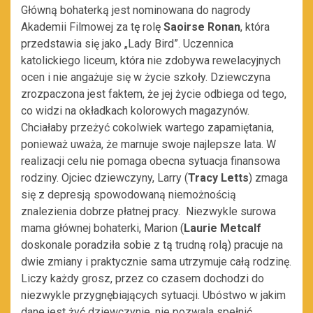
Główną bohaterką jest nominowana do nagrody
Akademii Filmowej za tę rolę
Saoirse Ronan
, która
przedstawia się jako „Lady Bird”. Uczennica
katolickiego liceum, która nie zdobywa rewelacyjnych
ocen i nie angażuje się w życie szkoły. Dziewczyna
zrozpaczona jest faktem, że jej życie odbiega od tego,
co widzi na okładkach kolorowych magazynów.
Chciałaby przeżyć cokolwiek wartego zapamiętania,
ponieważ uważa, że marnuje swoje najlepsze lata. W
realizacji celu nie pomaga obecna sytuacja finansowa
rodziny. Ojciec dziewczyny, Larry (
Tracy Letts
) zmaga
się z depresją spowodowaną niemożnością
znalezienia dobrze płatnej pracy. Niezwykle surowa
mama głównej bohaterki, Marion (
Laurie Metcalf
doskonale poradziła sobie z tą trudną rolą) pracuje na
dwie zmiany i praktycznie sama utrzymuje całą rodzinę.
Liczy każdy grosz, przez co czasem dochodzi do
niezwykle przygnębiających sytuacji. Ubóstwo w jakim
dane jest żyć dziewczynie, nie pozwala spełnić