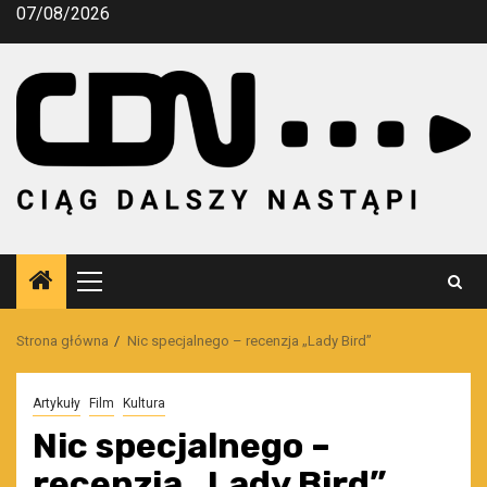
Przejdź
07/08/2026
do
treści
Menu
główne
Strona główna
Nic specjalnego – recenzja „Lady Bird”
Artykuły
Film
Kultura
Nic specjalnego –
recenzja „Lady Bird”