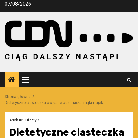
Przejdź
07/08/2026
do
treści
Menu
główne
Strona główna
Dietetyczne ciasteczka owsiane bez masła, mąki i jajek
Artykuły
Lifestyle
Dietetyczne ciasteczka