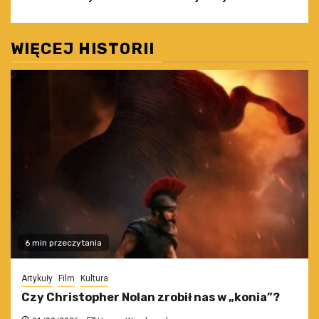
wpisy
WIĘCEJ HISTORII
6 min przeczytania
Artykuły
Film
Kultura
Czy Christopher Nolan zrobił nas w „konia”?