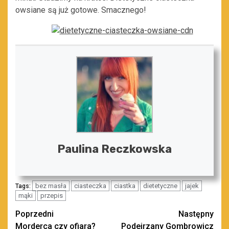
owsiane są już gotowe. Smacznego!
Paulina Reczkowska
bez masła
ciasteczka
ciastka
dietetyczne
jajek
Tags:
mąki
przepis
Zobacz
Poprzedni
Następny
Morderca czy ofiara?
Podejrzany Gombrowicz