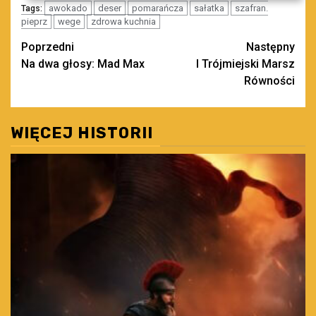
awokado
deser
pomarańcza
sałatka
szafran.
Tags:
pieprz
wege
zdrowa kuchnia
Zobacz
Poprzedni
Następny
Na dwa głosy: Mad Max
I Trójmiejski Marsz
wpisy
Równości
WIĘCEJ HISTORII