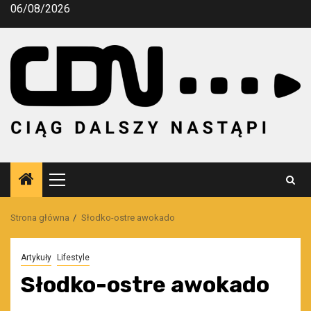
Przejdź
06/08/2026
do
treści
Menu
główne
Strona główna
Słodko-ostre awokado
Artykuły
Lifestyle
Słodko-ostre awokado