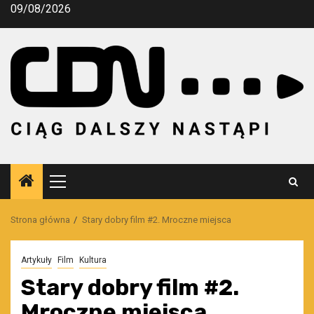
Przejdź
09/08/2026
do
treści
Menu
główne
Strona główna
Stary dobry film #2. Mroczne miejsca
Artykuły
Film
Kultura
Stary dobry film #2.
Mroczne miejsca