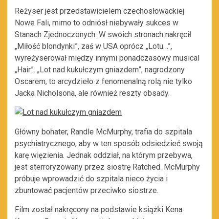
Reżyser jest przedstawicielem czechosłowackiej
Nowe Fali, mimo to odniósł niebywały sukces w
Stanach Zjednoczonych. W swoich stronach nakręcił
„Miłość blondynki”, zaś w USA oprócz „Lotu…”,
wyreżyserował między innymi ponadczasowy musical
„Hair”. „Lot nad kukułczym gniazdem”, nagrodzony
Oscarem, to arcydzieło z fenomenalną rolą nie tylko
Jacka Nicholsona, ale również reszty obsady.
Główny bohater, Randle McMurphy, trafia do szpitala
psychiatrycznego, aby w ten sposób odsiedzieć swoją
karę więzienia. Jednak oddział, na którym przebywa,
jest sterroryzowany przez siostrę Ratched. McMurphy
próbuje wprowadzić do szpitala nieco życia i
zbuntować pacjentów przeciwko siostrze.
Film został nakręcony na podstawie książki Kena