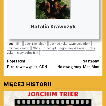
Natalia Krawczyk
film
Jack Nicholson
Lot nad kukułczym gniazdem
Tags:
michael keaton
Obcy
przegląd
Sigourney Weaver
Sok z
żuka
stary dobry film
Zobacz
Poprzedni
Następny
Piknikowe wypieki CDN-u
Na dwa głosy: Mad Max
wpisy
WIĘCEJ HISTORII