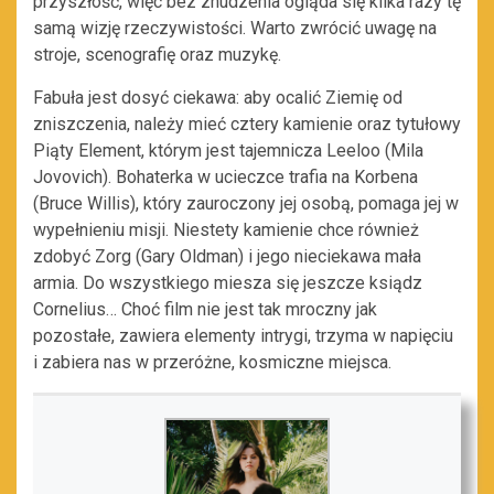
przyszłość, więc bez znudzenia ogląda się kilka razy tę
samą wizję rzeczywistości. Warto zwrócić uwagę na
stroje, scenografię oraz muzykę.
Fabuła jest dosyć ciekawa: aby ocalić Ziemię od
zniszczenia, należy mieć cztery kamienie oraz tytułowy
Piąty Element, którym jest tajemnicza Leeloo (Mila
Jovovich). Bohaterka w ucieczce trafia na Korbena
(Bruce Willis), który zauroczony jej osobą, pomaga jej w
wypełnieniu misji. Niestety kamienie chce również
zdobyć Zorg (Gary Oldman) i jego nieciekawa mała
armia. Do wszystkiego miesza się jeszcze ksiądz
Cornelius… Choć film nie jest tak mroczny jak
pozostałe, zawiera elementy intrygi, trzyma w napięciu
i zabiera nas w przeróżne, kosmiczne miejsca.