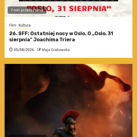
7 min przeczytania
Film
Kultura
26. SFF: Ostatniej nocy w Oslo. O „Oslo, 31
sierpnia” Joachima Triera
05/08/2026
Maja Grabowska