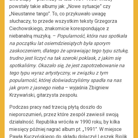
powstały takie albumy jak: „Nowe sytuacje” czy
„Nieustanne tango”. To, co przykuwało uwagę
słuchaczy, to przede wszystkim teksty Grzegorza
Ciechowskiego, znakomicie korespondujące z
niebanalną muzyką. –
Popularność, która nas spotkała
na początku lat osiemdziesiątych była sporym
zaskoczeniem, dlatego że uprawiając tego typu sztukę,
trudno jest liczyć na tak szeroki poklask, z jakim się
spotkaliśmy. Okazało się, że jest zapotrzebowanie na
tego typu wyraz artystyczny, w związku z tym
popularność, której doświadczyliśmy spadła na nas
jak grom z jasnego nieba
– wyjaśnia Zbigniew
Krzywański, gitarzysta zespołu.
Podczas pracy nad trzecią płytą doszło do
nieporozumień, przez które zespół zawiesił swoją
działalność. Republika wróciła w 1990 roku, by kilka
miesięcy później nagrać album pt. „1991”. W miejsce
Pawła Kuczyńskiego do składu dołączył Leszek Biolik.