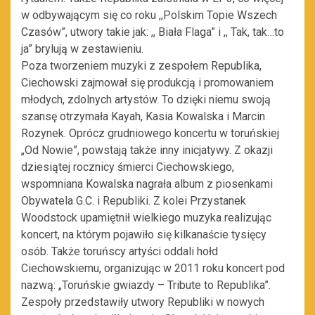
w odbywającym się co roku ,,Polskim Topie Wszech
Czasów”, utwory takie jak: ,, Biała Flaga” i ,, Tak, tak…to
ja” brylują w zestawieniu.
Poza tworzeniem muzyki z zespołem Republika,
Ciechowski zajmował się produkcją i promowaniem
młodych, zdolnych artystów. To dzięki niemu swoją
szansę otrzymała Kayah, Kasia Kowalska i Marcin
Rozynek. Oprócz grudniowego koncertu w toruńskiej
„Od Nowie”, powstają także inny inicjatywy. Z okazji
dziesiątej rocznicy śmierci Ciechowskiego,
wspomniana Kowalska nagrała album z piosenkami
Obywatela G.C. i Republiki. Z kolei Przystanek
Woodstock upamiętnił wielkiego muzyka realizując
koncert, na którym pojawiło się kilkanaście tysięcy
osób. Także toruńscy artyści oddali hołd
Ciechowskiemu, organizując w 2011 roku koncert pod
nazwą: „Toruńskie gwiazdy – Tribute to Republika”.
Zespoły przedstawiły utwory Republiki w nowych