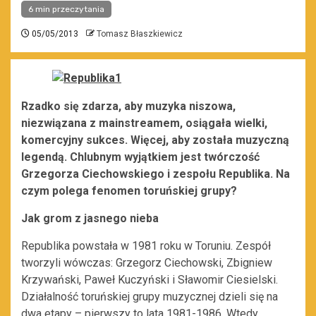
6 min przeczytania
05/05/2013
Tomasz Błaszkiewicz
Rzadko się zdarza, aby muzyka niszowa,
niezwiązana z mainstreamem, osiągała wielki,
komercyjny sukces. Więcej, aby została muzyczną
legendą. Chlubnym wyjątkiem jest twórczość
Grzegorza Ciechowskiego i zespołu Republika. Na
czym polega fenomen toruńskiej grupy?
Jak grom z jasnego nieba
Republika powstała w 1981 roku w Toruniu. Zespół
tworzyli wówczas: Grzegorz Ciechowski, Zbigniew
Krzywański, Paweł Kuczyński i Sławomir Ciesielski.
Działalność toruńskiej grupy muzycznej dzieli się na
dwa etapy – pierwszy to lata 1981-1986. Wtedy