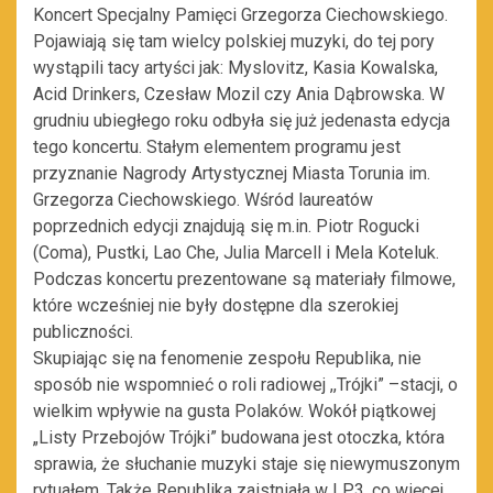
Koncert Specjalny Pamięci Grzegorza Ciechowskiego.
Pojawiają się tam wielcy polskiej muzyki, do tej pory
wystąpili tacy artyści jak: Myslovitz, Kasia Kowalska,
Acid Drinkers, Czesław Mozil czy Ania Dąbrowska. W
grudniu ubiegłego roku odbyła się już jedenasta edycja
tego koncertu. Stałym elementem programu jest
przyznanie Nagrody Artystycznej Miasta Torunia im.
Grzegorza Ciechowskiego. Wśród laureatów
poprzednich edycji znajdują się m.in. Piotr Rogucki
(Coma), Pustki, Lao Che, Julia Marcell i Mela Koteluk.
Podczas koncertu prezentowane są materiały filmowe,
które wcześniej nie były dostępne dla szerokiej
publiczności.
Skupiając się na fenomenie zespołu Republika, nie
sposób nie wspomnieć o roli radiowej ,,Trójki” –stacji, o
wielkim wpływie na gusta Polaków. Wokół piątkowej
„Listy Przebojów Trójki” budowana jest otoczka, która
sprawia, że słuchanie muzyki staje się niewymuszonym
rytuałem. Także Republika zaistniała w LP3, co więcej