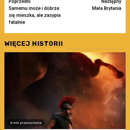
Zobacz
Poprzedni
Następny
Samemu może i dobrze
Mała Brytania
wpisy
się mieszka, ale zasypia
fatalnie
WIĘCEJ HISTORII
6 min przeczytania