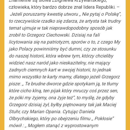
Znamienne są słowa Zbigniewa Krzywańskiego,
człowieka, który bardzo dobrze znał lidera Republiki. –
Jeżeli poruszamy kwestię utworu ,, Nie pytaj o Polskę”,
to rzeczywiście rzadko się zdarza, że artysta tak trudny
temat ujmuje w tak nieprawdopodobny sposób jak
zrobił to Grzegorz Ciechowski. Dzisiaj na fali
licytowania się na patriotyzm, sporów o to, z czego My
jako Polacy powinniśmy być dumni, czy ze stosunku
do naszej historii, która wbrew tym, którzy chcieliby
widzieć nasz naród jako nieskazitelny, nie mający
żadnych ciemnych kart w swojej historii, to jednak
mimo wszystko te karty mamy, dlatego jeżeli Grzegorz
pisze: ,, Te brudne dworce gdzie spotykam ją, te tłumy
które cicho klną, ten pijak który mruczy coś przez sen,
że póki my żyjemy, ona żyje też”, to myślę, że gdyby
Grzegorz dzisiaj żył, byłby piętnowany tak jak Maciej
Stuhr, czy Marian Opania. Cytując Daniela
Olbrychskiego, który po obejrzeniu filmu ,, Pokłosie”
mówił : ,, Mogłem stanąć z wyprostowanym