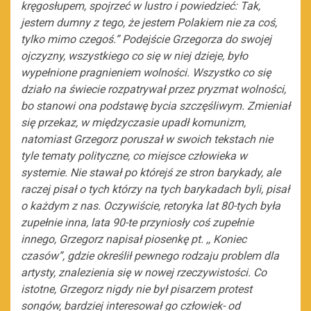
kręgosłupem, spojrzeć w lustro i powiedzieć:
Tak,
jestem dumny z tego, że jestem Polakiem nie za coś,
tylko mimo czegoś.” Podejście Grzegorza do swojej
ojczyzny, wszystkiego co się w niej dzieje, było
wypełnione pragnieniem wolności. Wszystko co się
działo na świecie rozpatrywał przez pryzmat wolności,
bo stanowi ona podstawę bycia szczęśliwym. Zmieniał
się przekaz, w międzyczasie upadł komunizm,
natomiast Grzegorz poruszał w swoich tekstach nie
tyle tematy polityczne, co miejsce człowieka w
systemie. Nie stawał po którejś ze stron barykady, ale
raczej pisał o tych którzy na tych barykadach byli, pisał
o każdym z nas. Oczywiście, retoryka lat 80-tych była
zupełnie inna, lata 90-te przyniosły coś zupełnie
innego, Grzegorz napisał piosenkę pt. ,, Koniec
czasów”, gdzie określił pewnego rodzaju problem dla
artysty, znalezienia się w nowej rzeczywistości. Co
istotne, Grzegorz nigdy nie był pisarzem protest
songów, bardziej interesował go człowiek- od