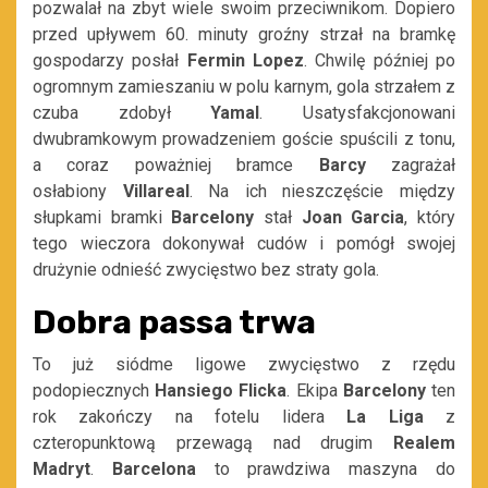
pozwalał na zbyt wiele swoim przeciwnikom. Dopiero
przed upływem 60. minuty groźny strzał na bramkę
gospodarzy posłał
Fermin Lopez
. Chwilę później po
ogromnym zamieszaniu w polu karnym, gola strzałem z
czuba zdobył
Yamal
. Usatysfakcjonowani
dwubramkowym prowadzeniem goście spuścili z tonu,
a coraz poważniej bramce
Barcy
zagrażał
osłabiony
Villareal
. Na ich nieszczęście między
słupkami bramki
Barcelony
stał
Joan Garcia
, który
tego wieczora dokonywał cudów i pomógł swojej
drużynie odnieść zwycięstwo bez straty gola.
Dobra passa trwa
To już siódme ligowe zwycięstwo z rzędu
podopiecznych
Hansiego Flicka
. Ekipa
Barcelony
ten
rok zakończy na fotelu lidera
La Liga
z
czteropunktową przewagą nad drugim
Realem
Madryt
.
Barcelona
to prawdziwa maszyna do