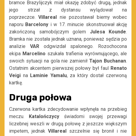
bramce Brazylijczyk miał okazję zdobyć drugą, jednak
jego strzał z dystansu wylądował na
poprzeczce.
Villareal
nie pozostawał bierny wobec
naporu
Barcelony
i w 17. minucie skonstruował akcję
zakończoną samobójczym golem
Julesa Kounde
.
Bramka nie została jednak uznana, ponieważ sędzia po
analizie
VAR
odgwizdał spalonego. Rozochocona
ekipa
Marcelino
szukała trafienia wyrównującego, ale
swoich sytuacji na gola nie zamienił
Tajon Buchanan
.
Ostatnim akcentem pierwszej połowy był faul
Renato
Veigi
na
Laminie Yamalu
, za który dostał czerwoną
kartkę.
Druga połowa
Czerwona kartka zdecydowanie wpłynęła na przebieg
meczu.
Katalończycy
świadomi swojej przewagi
liczebnej weszli w drugą połowę z jeszcze większym
impetem, jednak
Villareal
szczelnie się bronił i nie