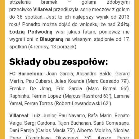
strzelania bramek – golami zdobytymi
przeciwko
Villareal
przedłużyła serię meczów z golem
do 38 spotkań. Jest to ich najlepszy wynik od 2013
roku! Ponadto można dojść do wniosku, że nad
Żółtą
Łodzią Podwodną
wisi jakieś fatum, ponieważ nie
wygrali oni z
Blaugraną
na własnym stadionie od 17.
spotkań (4 remisy, 13 porażek).
Składy obu zespołów:
FC Barcelona:
Joan Garcia, Alejandro Balde, Gerard
Martin, Pau Cubarsi, Jules Kounde (Marc Cassado 79′),
Frenkie De Jong, Eric Garcia (Marc Bernal 66′),
Raphinha, Fermin Lopez (Marcus Rashford 63′), Lamine
Yamal, Ferran Torres (Robert Lewandowski 62′).
Villareal:
Luiz Junior, Pau Navarro, Rafa Marin, Renato
Veiga, Sergi Cardona, Tajon Buchanan, Santi Comesana,
Dani Parejo (Carlos Macia 75′), Alberto Moleiro, Nicolas
Pepe (Tanitoluwa Oluwaseyi 75′), Ayoze Perez