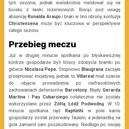
tym sezonie, jednak wielokrotnie meldował się na
boisku z ławki rezerwowych. Biorąc pod uwagę
absencję
Ronalda Araujo
i braki w linii obrony, kontuzja
Christensena
może być kluczowa w perspektywie
całego sezonu.
Przebieg meczu
Już w drugiej minucie spotkania po błyskawicznej
kontrze gospodarze byli bliscy zdobycia bramki po
główce
Nicolasa Pepe.
Stopniowo
Blaugrana
zaczęła
przejmować inicjatywę, jednak to
Villareal
miał szanse
do objęcia prowadzenia po niefrasobliwych
zachowaniach defensorów
Barcelony
. Błędy
Gerarda
Martina
i
Pau
Cubarsiego
ostatecznie nie zostały
wykorzystane przez
Żółtą Łódź Podwodną
. W 10.
minucie spotkania rajd
Raphinhi
w pole karne
gospodarzy został przerwany faulem, a jedenastkę na
gola zamienił sam poszkodowany. Niedługo po swojej