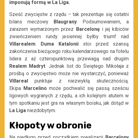
imponują formą w La Liga.
Sześć zwycięstw z rzędu – tak prezentuje się ostatni
bilans meczowy
Blaugrany
. Podsumowaniem, a
zarazem wymarzonym przez
Barcelonę
i jej kibiców
zwieńczeniem rundy jesiennej byłby triumf nad
Villarealem
.
Duma Katalonii
stoi przed szansą
zakończenia bieżącego roku kalendarzowego na fotelu
lidera z aż czteropunktową przewagą nad drugim
Realem Madryt
. Jednak list do Świętego Mikołaja z
prośbą o zwycięstwo może nie wystarczyć, ponieważ
Villareal
punktuje z niezwykłą skutecznością.
Ekipa
Marcelino
może pochwalić się passą sześciu
ligowych wygranych z rzędu, a ich kolejnym atutem w
tym spotkaniu jest gra na własnym boisku, jak dotąd w
La Liga
niezdobytym.
Kłopoty w obronie
Na niedługo przed początkiem rywalizacji
Barcelony