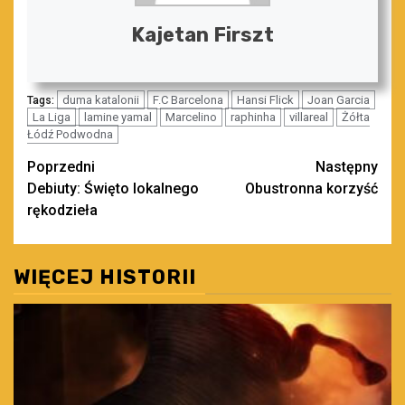
Kajetan Firszt
duma katalonii
F.C Barcelona
Hansi Flick
Joan Garcia
Tags:
La Liga
lamine yamal
Marcelino
raphinha
villareal
Żółta
Łódź Podwodna
Zobacz
Poprzedni
Następny
Debiuty: Święto lokalnego
Obustronna korzyść
wpisy
rękodzieła
WIĘCEJ HISTORII