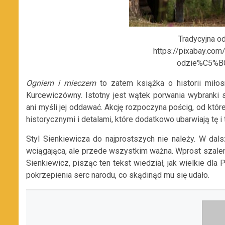
Tradycyjna od
https://pixabay.com
odzie%C5%BC
Ogniem i mieczem
to zatem książka o historii miło
Kurcewiczówny. Istotny jest wątek porwania wybranki
ani myśli jej oddawać. Akcję rozpoczyna pościg, od któ
historycznymi i detalami, które dodatkowo ubarwiają tę i
Styl Sienkiewicza do najprostszych nie należy. W dalsz
wciągająca, ale przede wszystkim ważna. Wprost szalenie
Sienkiewicz, pisząc ten tekst wiedział, jak wielkie dla
pokrzepienia serc narodu, co skądinąd mu się udało.