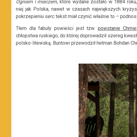
Ogniem i mieczem
, które wydane zostało w 1884 roku
niej jak Polska, nawet w czasach największych kryzysó
pokrzepieniu serc tekst miał czynić właśnie to – podno
Tłem dla fabuły powieści jest tzw.
powstanie Chmiel
chłopstwa ruskiego, do której doprowadził szereg kwesti
polsko-litewską. Buntowi przewodził hetman Bohdan Chm