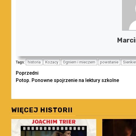
Marci
historia
Kozacy
Ogniem i mieczem
powstanie
Sienki
Tags:
Zobacz
Poprzedni
Potop. Ponowne spojrzenie na lektury szkolne
wpisy
WIĘCEJ HISTORII