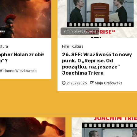
nia
7 min przeczytania
ltura
Film
Kultura
pher Nolan zrobił
26. SFF: Wrażliwość to nowy
a”?
punk. O „Reprise. Od
początku, raz jeszcze”
Hanna Wiczkowska
Joachima Triera
21/07/2026
Maja Grabowska