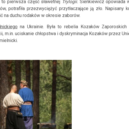
, to pierwsza część sławetnej
Trylogii.
Sienkiewicz opowiada 
w, potrafiła przezwyciężyć przytłaczające ją zło. Napisany k
sić na duchu rodaków w okresie zaborów.
nickiego
na Ukrainie. Była to rebelia Kozaków Zaporoskich 
i, m.in. uciskanie chłopstwa i dyskryminacja Kozaków przez Uni
ielnicki.