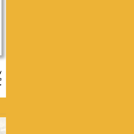
y
e
”