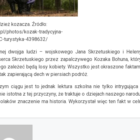
zież kozacza. Źródło:
/pl/photos/kozak-tradycyjna-
-turystyka-4398632/
snej dwojga ludzi – wojskowego Jana Skrzetuskiego i Helen
 serca Skrzetuskiego przez zapalczywego Kozaka Bohuna, któr
rego zależeć będą losy kobiety. Wszystko jest okraszone faktam
 tak zapierającą dech w piersiach podróż.
ym ciągu jest to jednak lektura szkolna nie tylko intrygująca 
 istotna z tej przyczyny, że traktuje o dziejach naszego narodu
 Polaków znaczenie ma historia. Wykorzystał więc ten fakt w cel