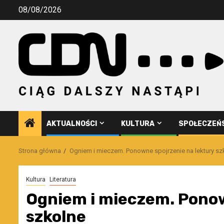
Przejdź
08/08/2026
do
treści
AKTUALNOŚCI
KULTURA
SPOŁECZEŃ
Strona główna
Ogniem i mieczem. Ponowne spojrzenie na lektury sz
Kultura
Literatura
Ogniem i mieczem. Ponow
szkolne