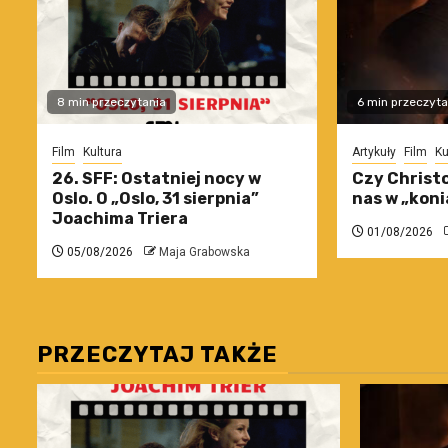
8 min przeczytania
6 min przeczyta
Film
Kultura
Artykuły
Film
Ku
26. SFF: Ostatniej nocy w
Czy Christo
Oslo. O „Oslo, 31 sierpnia”
nas w „koni
Joachima Triera
01/08/2026
05/08/2026
Maja Grabowska
PRZECZYTAJ TAKŻE