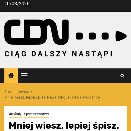
Przejdź
10/08/2026
do
treści
Menu
główne
Strona główna
Mniej wiesz, lepiej śpisz. News fatigue i news avoidance
Artykuły
Społeczeństwo
Mniej wiesz, lepiej śpisz.