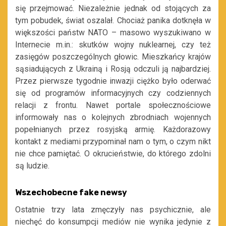
się przejmować. Niezależnie jednak od stojących za
tym pobudek, świat oszalał. Chociaż panika dotknęła w
większości państw NATO – masowo wyszukiwano w
Internecie m.in.: skutków wojny nuklearnej, czy też
zasięgów poszczególnych głowic. Mieszkańcy krajów
sąsiadujących z Ukrainą i Rosją odczuli ją najbardziej.
Przez pierwsze tygodnie inwazji ciężko było oderwać
się od programów informacyjnych czy codziennych
relacji z frontu. Nawet portale społecznościowe
informowały nas o kolejnych zbrodniach wojennych
popełnianych przez rosyjską
armię. Każdorazowy
kontakt z mediami przypominał nam o tym, o czym nikt
nie chce pamiętać. O okrucieństwie, do którego zdolni
są ludzie.
Wszechobecne fake newsy
Ostatnie trzy lata zmęczyły nas psychicznie, ale
niechęć do konsumpcji mediów nie wynika jedynie z