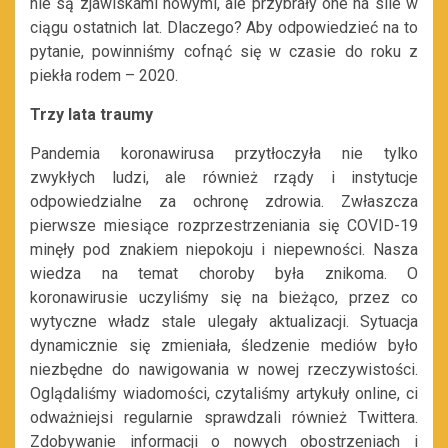
nie są zjawiskami nowymi, ale przybrały one na sile w
ciągu ostatnich lat. Dlaczego? Aby odpowiedzieć na to
pytanie, powinniśmy cofnąć się w czasie do roku z
piekła rodem – 2020.
Trzy lata traumy
Pandemia koronawirusa przytłoczyła nie tylko
zwykłych ludzi, ale również rządy i instytucje
odpowiedzialne za ochronę zdrowia. Zwłaszcza
pierwsze miesiące rozprzestrzeniania się COVID-19
minęły pod znakiem niepokoju i niepewności. Nasza
wiedza na temat choroby była znikoma. O
koronawirusie uczyliśmy się na bieżąco, przez co
wytyczne władz stale ulegały aktualizacji. Sytuacja
dynamicznie się zmieniała, śledzenie mediów było
niezbędne do nawigowania w nowej rzeczywistości.
Oglądaliśmy wiadomości, czytaliśmy artykuły online, ci
odważniejsi regularnie sprawdzali również Twittera.
Zdobywanie informacji o nowych obostrzeniach i