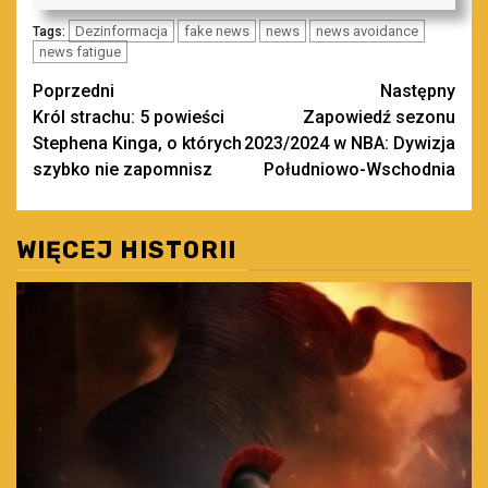
Dezinformacja
fake news
news
news avoidance
Tags:
news fatigue
Zobacz
Poprzedni
Następny
Król strachu: 5 powieści
Zapowiedź sezonu
wpisy
Stephena Kinga, o których
2023/2024 w NBA: Dywizja
szybko nie zapomnisz
Południowo-Wschodnia
WIĘCEJ HISTORII