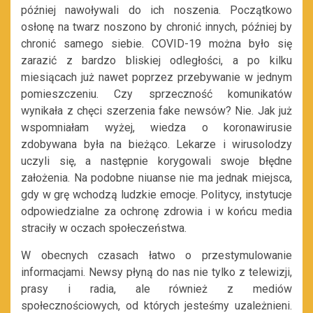
później nawoływali do ich noszenia. Początkowo
osłonę na twarz noszono by chronić innych, później by
chronić samego siebie. COVID-19 można było się
zarazić z bardzo bliskiej odległości, a po kilku
miesiącach już nawet poprzez przebywanie w jednym
pomieszczeniu. Czy sprzeczność komunikatów
wynikała z chęci szerzenia fake newsów? Nie. Jak już
wspomniałam wyżej, wiedza o koronawirusie
zdobywana była na bieżąco. Lekarze i wirusolodzy
uczyli się, a następnie korygowali swoje błędne
założenia. Na podobne niuanse nie ma jednak miejsca,
gdy w grę wchodzą ludzkie emocje. Politycy, instytucje
odpowiedzialne za ochronę zdrowia i w końcu media
straciły w oczach społeczeństwa.
W obecnych czasach łatwo o przestymulowanie
informacjami. Newsy płyną do nas nie tylko z telewizji,
prasy i radia, ale również z mediów
społecznościowych, od których jesteśmy uzależnieni.