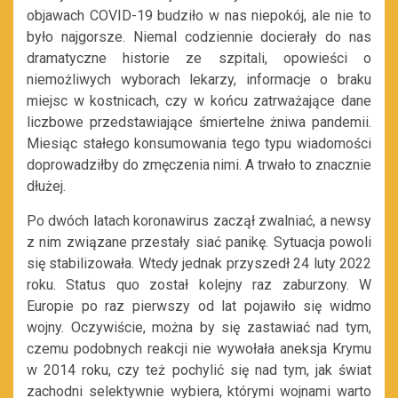
objawach COVID-19 budziło w nas niepokój, ale nie to
było najgorsze. Niemal codziennie docierały do nas
dramatyczne historie ze szpitali, opowieści o
niemożliwych wyborach lekarzy, informacje o braku
miejsc w kostnicach, czy w końcu zatrważające dane
liczbowe przedstawiające śmiertelne żniwa pandemii.
Miesiąc stałego konsumowania tego typu wiadomości
doprowadziłby do zmęczenia nimi. A trwało to znacznie
dłużej.
Po dwóch latach koronawirus zaczął zwalniać, a newsy
z nim związane przestały siać panikę. Sytuacja powoli
się stabilizowała. Wtedy jednak przyszedł 24 luty 2022
roku. Status quo został kolejny raz zaburzony. W
Europie po raz pierwszy od lat pojawiło się widmo
wojny. Oczywiście, można by się zastawiać nad tym,
czemu podobnych reakcji nie wywołała aneksja Krymu
w 2014 roku, czy też pochylić się nad tym, jak świat
zachodni selektywnie wybiera, którymi wojnami warto