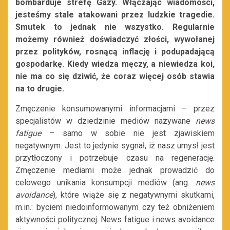
bombarduje strefę Gazy. Włączając wiadomości,
jesteśmy stale atakowani przez ludzkie tragedie.
Smutek to jednak nie wszystko. Regularnie
możemy również doświadczyć złości, wywołanej
przez polityków, rosnącą inflację
i podupadającą
gospodarkę. Kiedy wiedza męczy, a niewiedza koi,
nie ma co się dziwić, że coraz więcej osób stawia
na to drugie.
Zmęczenie konsumowanymi informacjami – przez
specjalistów w dziedzinie mediów nazywane
news
fatigue
– samo w sobie nie jest zjawiskiem
negatywnym. Jest to jedynie sygnał, iż nasz umysł jest
przytłoczony i potrzebuje czasu na regenerację.
Zmęczenie mediami może jednak prowadzić do
celowego unikania konsumpcji mediów (ang.
news
avoidance
), które wiąże się z negatywnymi skutkami,
m.in.: byciem niedoinformowanym czy też obniżeniem
aktywności politycznej. News fatigue i news avoidance