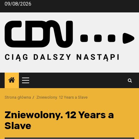
Przejdź
09/08/2026
do
treści
Menu
główne
Strona główna
Zniewolony. 12 Years a Slave
Zniewolony. 12 Years a
Slave