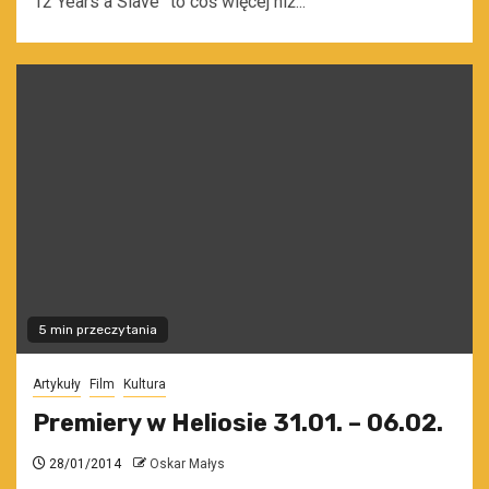
12 Years a Slave” to coś więcej niż...
5 min przeczytania
Artykuły
Film
Kultura
Premiery w Heliosie 31.01. – 06.02.
28/01/2014
Oskar Małys