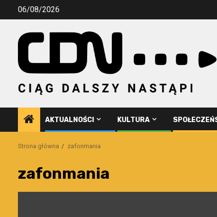
Przejdź
06/08/2026
do
treści
AKTUALNOŚCI
KULTURA
SPOŁECZEŃ
Strona główna
zafonmania
zafonmania