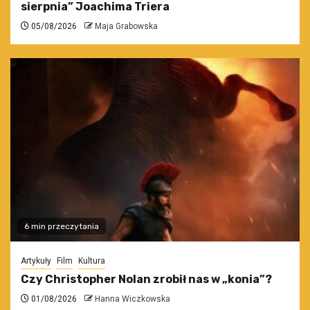
sierpnia” Joachima Triera
05/08/2026
Maja Grabowska
6 min przeczytania
Artykuły
Film
Kultura
Czy Christopher Nolan zrobił nas w „konia”?
01/08/2026
Hanna Wiczkowska