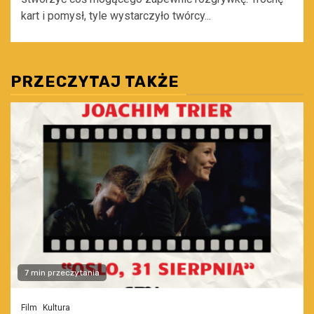
kart i pomysł, tyle wystarczyło twórcy...
PRZECZYTAJ TAKŻE
7 min przeczytania
Film
Kultura