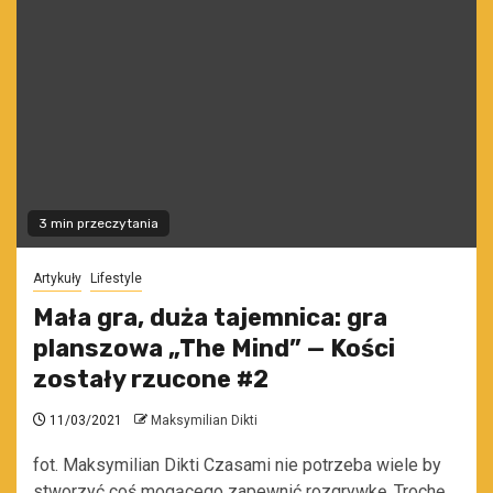
3 min przeczytania
Artykuły
Lifestyle
Mała gra, duża tajemnica: gra
planszowa „The Mind” — Kości
zostały rzucone #2
11/03/2021
Maksymilian Dikti
fot. Maksymilian Dikti Czasami nie potrzeba wiele by
stworzyć coś mogącego zapewnić rozgrywkę. Trochę