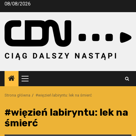
Przejdź
08/08/2026
do
treści
Menu
główne
Strona główna
#więzień labiryntu: lek na śmierć
#więzień labiryntu: lek na
śmierć