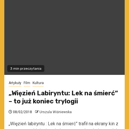
3 min przeczytania
Artykuły
Film
Kultura
„Więzień Labiryntu: Lek na śmierć”
– to już koniec trylogii
08/02/2018
Urszula Wiśniewska
„Więzień labiryntu : Lek na śmierć” trafił na ekrany kin z