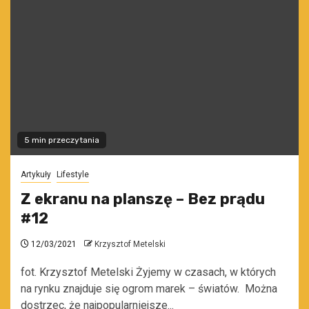
5 min przeczytania
Artykuły
Lifestyle
Z ekranu na planszę – Bez prądu
#12
12/03/2021
Krzysztof Metelski
fot. Krzysztof Metelski Żyjemy w czasach, w których
na rynku znajduje się ogrom marek – światów. Można
dostrzec, że najpopularniejsze...