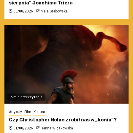
sierpnia” Joachima Triera
05/08/2026
Maja Grabowska
6 min przeczytania
Artykuły
Film
Kultura
Czy Christopher Nolan zrobił nas w „konia”?
01/08/2026
Hanna Wiczkowska