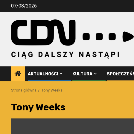
Przejdź
07/08/2026
do
treści
AKTUALNOŚCI
KULTURA
SPOŁECZEŃ
Strona główna
Tony Weeks
Tony Weeks