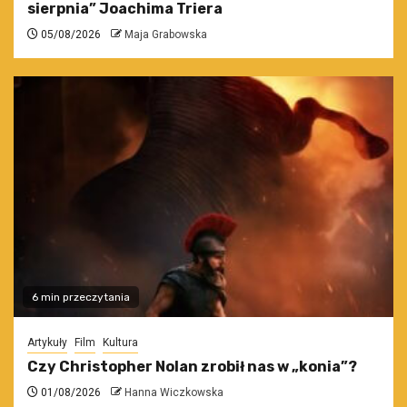
sierpnia” Joachima Triera
05/08/2026
Maja Grabowska
6 min przeczytania
Artykuły
Film
Kultura
Czy Christopher Nolan zrobił nas w „konia”?
01/08/2026
Hanna Wiczkowska