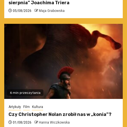
sierpnia” Joachima Triera
05/08/2026
Maja Grabowska
6 min przeczytania
Artykuły
Film
Kultura
Czy Christopher Nolan zrobił nas w „konia”?
01/08/2026
Hanna Wiczkowska