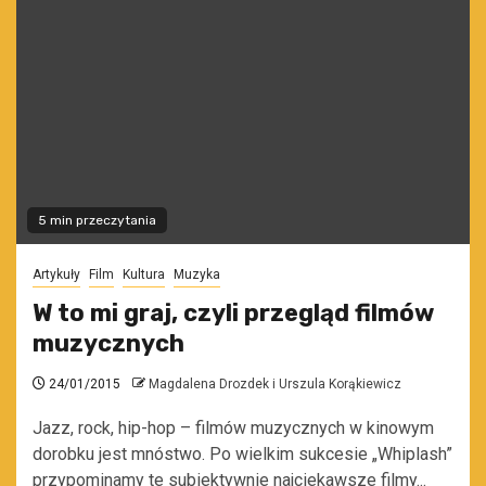
5 min przeczytania
Artykuły
Film
Kultura
Muzyka
W to mi graj, czyli przegląd filmów
muzycznych
24/01/2015
Magdalena Drozdek i Urszula Korąkiewicz
Jazz, rock, hip-hop – filmów muzycznych w kinowym
dorobku jest mnóstwo. Po wielkim sukcesie „Whiplash”
przypominamy te subiektywnie najciekawsze filmy...