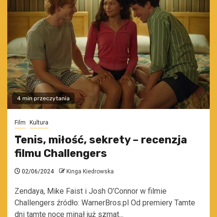
4 min przeczytania
Film
Kultura
Tenis, miłość, sekrety – recenzja
filmu Challengers
02/06/2024
Kinga Kiedrowska
Zendaya, Mike Faist i Josh O’Connor w filmie
Challengers źródło: WarnerBros.pl Od premiery Tamte
dni tamte noce minął już szmat...