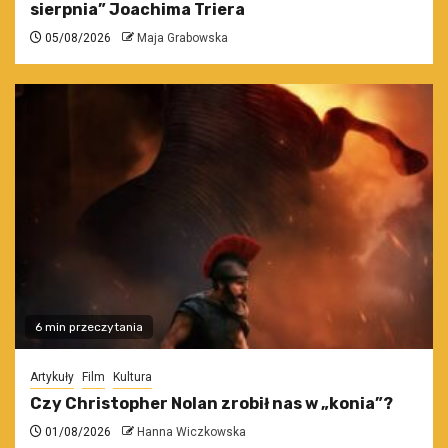
sierpnia” Joachima Triera
05/08/2026
Maja Grabowska
6 min przeczytania
Artykuły
Film
Kultura
Czy Christopher Nolan zrobił nas w „konia”?
01/08/2026
Hanna Wiczkowska