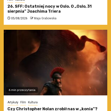
26. SFF: Ostatniej nocy w Oslo. O „Oslo, 31
sierpnia” Joachima Triera
05/08/2026
Maja Grabowska
6 min przeczytania
Artykuły
Film
Kultura
Czy Christopher Nolan zrobił nas w „konia”?