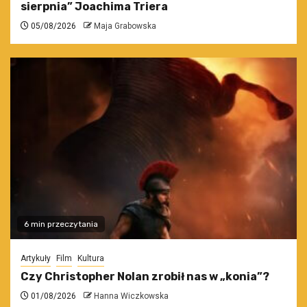
sierpnia” Joachima Triera
05/08/2026
Maja Grabowska
6 min przeczytania
Artykuły
Film
Kultura
Czy Christopher Nolan zrobił nas w „konia”?
01/08/2026
Hanna Wiczkowska