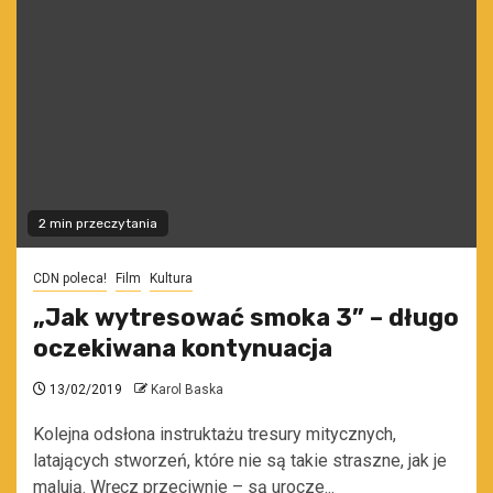
2 min przeczytania
CDN poleca!
Film
Kultura
„Jak wytresować smoka 3” – długo
oczekiwana kontynuacja
13/02/2019
Karol Baska
Kolejna odsłona instruktażu tresury mitycznych,
latających stworzeń, które nie są takie straszne, jak je
malują. Wręcz przeciwnie – są urocze...