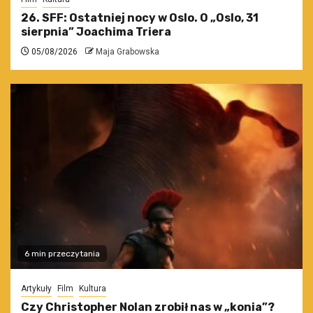
26. SFF: Ostatniej nocy w Oslo. O „Oslo, 31
sierpnia” Joachima Triera
05/08/2026
Maja Grabowska
6 min przeczytania
Artykuły
Film
Kultura
Czy Christopher Nolan zrobił nas w „konia”?