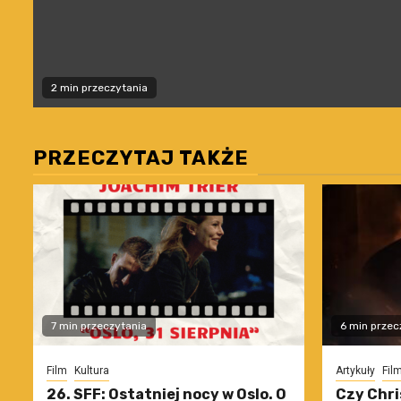
2 min przeczytania
PRZECZYTAJ TAKŻE
7 min przeczytania
6 min przec
Film
Kultura
Artykuły
Fil
26. SFF: Ostatniej nocy w Oslo. O
Czy Chri