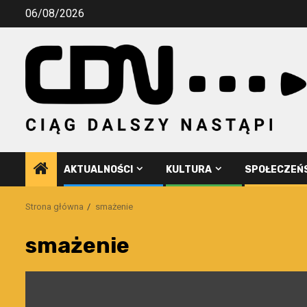
Przejdź
06/08/2026
do
treści
AKTUALNOŚCI
KULTURA
SPOŁECZEŃ
Strona główna
smażenie
smażenie