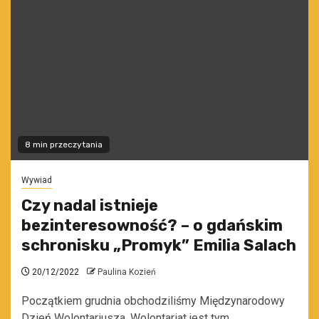
8 min przeczytania
Wywiad
Czy nadal istnieje
bezinteresowność? – o gdańskim
schronisku „Promyk” Emilia Salach
20/12/2022
Paulina Kozień
Początkiem grudnia obchodziliśmy Międzynarodowy
Dzień Wolontariusza. Wolontariat jest tym