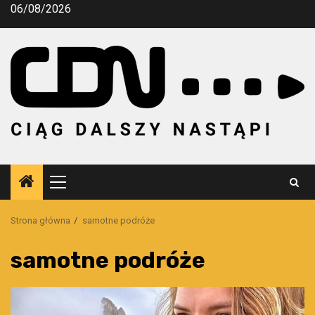
Przejdź
06/08/2026
do
treści
Menu
główne
Strona główna
samotne podróże
samotne podróże