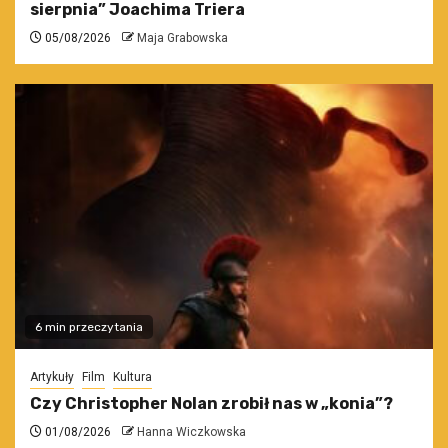
sierpnia” Joachima Triera
05/08/2026
Maja Grabowska
6 min przeczytania
Artykuły
Film
Kultura
Czy Christopher Nolan zrobił nas w „konia”?
01/08/2026
Hanna Wiczkowska