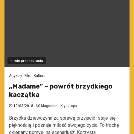
4 min przeczytania
Artykuły
Film
Kultura
„Madame” – powrót brzydkiego
kaczątka
19/03/2018
Magdalena Krysztopa
Brzydka dziewczyna za sprawą przyjaciół staje się
pięknością i poznaje miłość swojego życia. To trochę
oklepany pomysł na scenariusz. Korzysta...