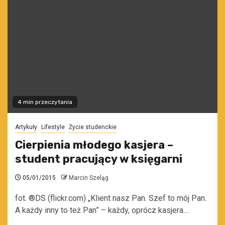
4 min przeczytania
Artykuły
Lifestyle
Życie studenckie
Cierpienia młodego kasjera –
student pracujący w księgarni
05/01/2015
Marcin Szeląg
fot. ®DS (flickr.com) „Klient nasz Pan. Szef to mój Pan.
A każdy inny to też Pan” – każdy, oprócz kasjera....