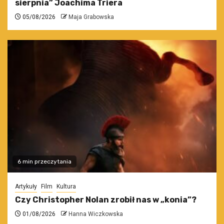
sierpnia” Joachima Triera
05/08/2026
Maja Grabowska
6 min przeczytania
Artykuły
Film
Kultura
Czy Christopher Nolan zrobił nas w „konia”?
01/08/2026
Hanna Wiczkowska