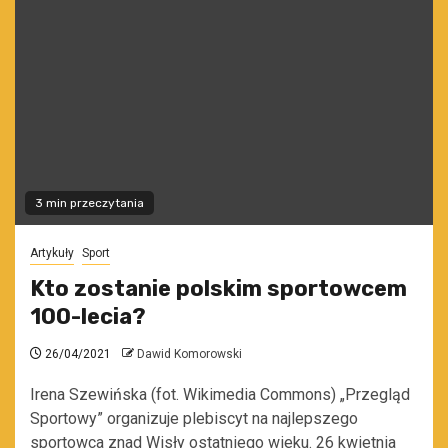
3 min przeczytania
Artykuły
Sport
Kto zostanie polskim sportowcem
100-lecia?
26/04/2021
Dawid Komorowski
Irena Szewińska (fot. Wikimedia Commons) „Przegląd
Sportowy” organizuje plebiscyt na najlepszego
sportowca znad Wisły ostatniego wieku. 26 kwietnia