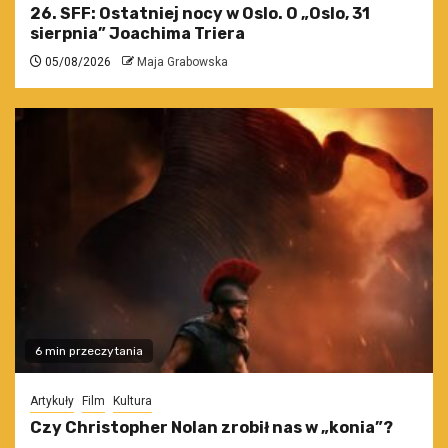
26. SFF: Ostatniej nocy w Oslo. O „Oslo, 31
sierpnia” Joachima Triera
05/08/2026
Maja Grabowska
6 min przeczytania
Artykuły
Film
Kultura
Czy Christopher Nolan zrobił nas w „konia”?