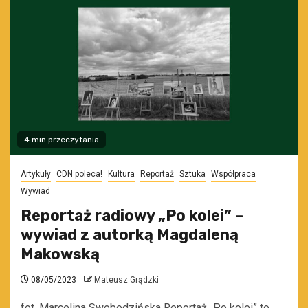
4 min przeczytania
Artykuły
CDN poleca!
Kultura
Reportaż
Sztuka
Współpraca
Wywiad
Reportaż radiowy „Po kolei” –
wywiad z autorką Magdaleną
Makowską
08/05/2023
Mateusz Grądzki
fot. Marcelina Swobodzińska Reportaż „Po kolei” to