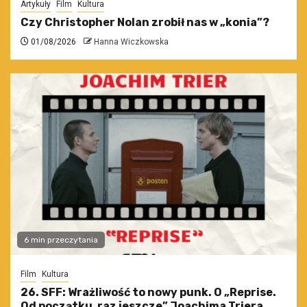
Artykuły
Film
Kultura
Czy Christopher Nolan zrobił nas w „konia”?
01/08/2026
Hanna Wiczkowska
6 min przeczytania
Film
Kultura
26. SFF: Wrażliwość to nowy punk. O „Reprise.
Od początku, raz jeszcze” Joachima Triera