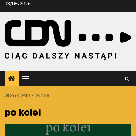
Przejdź
08/08/2026
do
treści
Menu
główne
Strona główna
po kolei
po kolei