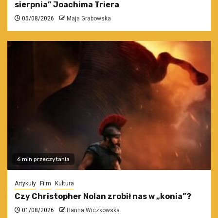
sierpnia” Joachima Triera
05/08/2026
Maja Grabowska
6 min przeczytania
Artykuły
Film
Kultura
Czy Christopher Nolan zrobił nas w „konia”?
01/08/2026
Hanna Wiczkowska