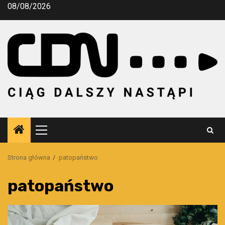
Przejdź
08/08/2026
do
treści
Menu
główne
Strona główna
patopaństwo
patopaństwo