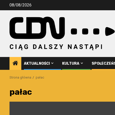
Przejdź
08/08/2026
do
treści
AKTUALNOŚCI
KULTURA
SPOŁECZEŃ
Strona główna
pałac
pałac