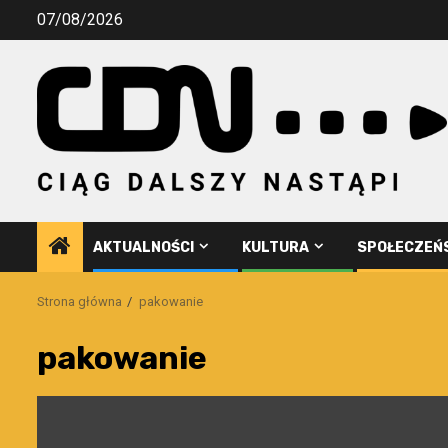
Przejdź
07/08/2026
do
treści
AKTUALNOŚCI
KULTURA
SPOŁECZEŃ
Strona główna
pakowanie
pakowanie