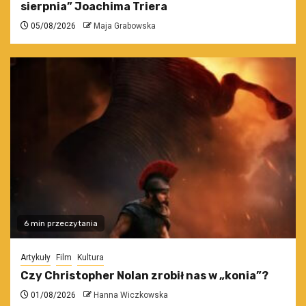
sierpnia” Joachima Triera
05/08/2026
Maja Grabowska
6 min przeczytania
Artykuły
Film
Kultura
Czy Christopher Nolan zrobił nas w „konia”?
01/08/2026
Hanna Wiczkowska