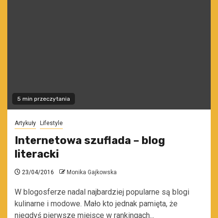
5 min przeczytania
Artykuły
Lifestyle
Internetowa szuflada – blog
literacki
23/04/2016
Monika Gajkowska
W blogosferze nadal najbardziej popularne są blogi
kulinarne i modowe. Mało kto jednak pamięta, że
niegdyś pierwsze miejsce w rankingach...