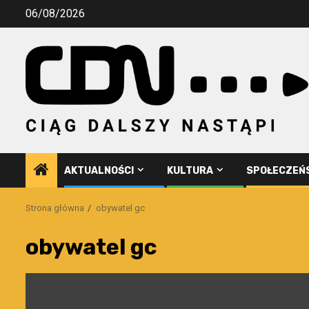
Przejdź
06/08/2026
do
treści
AKTUALNOŚCI
KULTURA
SPOŁECZEŃ
Strona główna
obywatel gc
obywatel gc