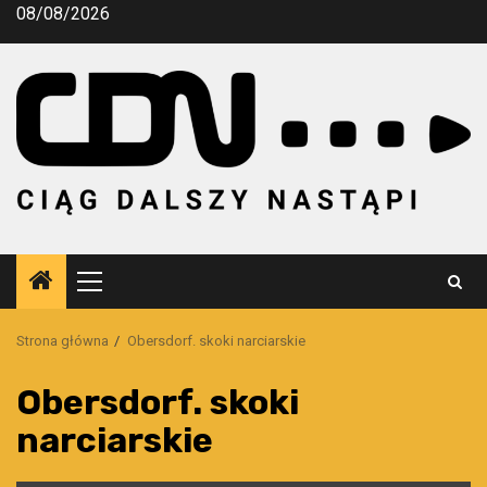
Przejdź
08/08/2026
do
treści
Menu
główne
Strona główna
Obersdorf. skoki narciarskie
Obersdorf. skoki
narciarskie