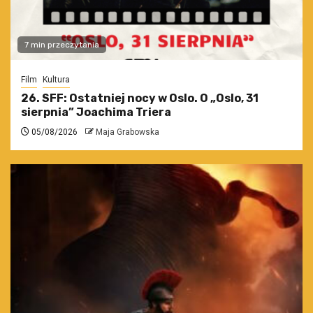
7 min przeczytania
Film
Kultura
26. SFF: Ostatniej nocy w Oslo. O „Oslo, 31
sierpnia” Joachima Triera
05/08/2026
Maja Grabowska