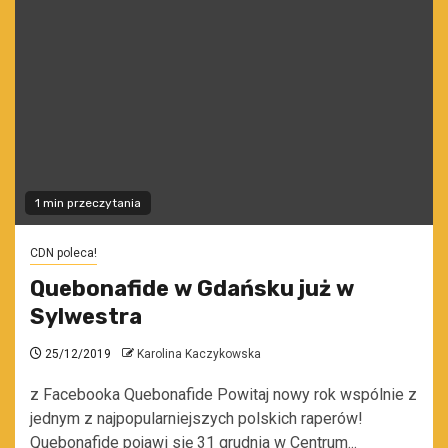
1 min przeczytania
CDN poleca!
Quebonafide w Gdańsku już w
Sylwestra
25/12/2019
Karolina Kaczykowska
z Facebooka Quebonafide Powitaj nowy rok wspólnie z
jednym z najpopularniejszych polskich raperów!
Quebonafide pojawi się 31 grudnia w Centrum...