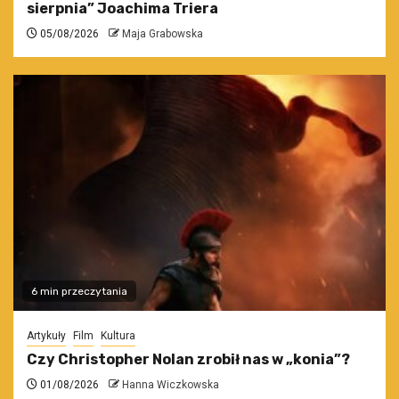
sierpnia” Joachima Triera
05/08/2026
Maja Grabowska
6 min przeczytania
Artykuły
Film
Kultura
Czy Christopher Nolan zrobił nas w „konia”?
01/08/2026
Hanna Wiczkowska