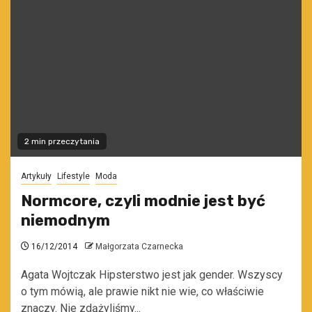
2 min przeczytania
Artykuły
Lifestyle
Moda
Normcore, czyli modnie jest być
niemodnym
16/12/2014
Małgorzata Czarnecka
Agata Wojtczak Hipsterstwo jest jak gender. Wszyscy
o tym mówią, ale prawie nikt nie wie, co właściwie
znaczy. Nie zdążyliśmy...