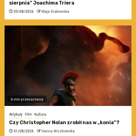
sierpnia” Joachima Triera
05/08/2026
Maja Grabowska
6 min przeczytania
Artykuły
Film
Kultura
Czy Christopher Nolan zrobił nas w „konia”?
01/08/2026
Hanna Wiczkowska